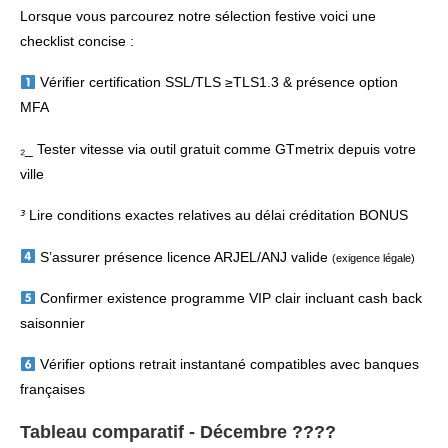
Lorsque vous parcourez notre sélection festive voici une
checklist concise :
Vérifier certification SSL/TLS ≥TLS​1.​3 & présence option
MFA
₂_ Tester vitesse via outil gratuit comme GTmetrix depuis votre
ville
³
Lire conditions exactes relatives au délai créditation BONUS
S’assurer présence licence ARJEL/A​N​J valide
(exigence légale)
Confirmer existence programme VIP clair incluant cash back
saisonnier
Vérifier options retrait instantané compatibles avec banques
françaises
Tableau comparatif ‑ Décembre ????