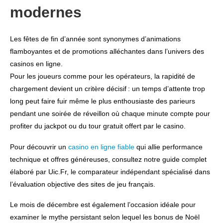
modernes
Les fêtes de fin d’année sont synonymes d’animations
flamboyantes et de promotions alléchantes dans l’univers des
casinos en ligne.
Pour les joueurs comme pour les opérateurs, la rapidité de
chargement devient un critère décisif : un temps d’attente trop
long peut faire fuir même le plus enthousiaste des parieurs
pendant une soirée de réveillon où chaque minute compte pour
profiter du jackpot ou du tour gratuit offert par le casino.
Pour découvrir un
casino en ligne fiable
qui allie performance
technique et offres généreuses, consultez notre guide complet
élaboré par Uic.Fr, le comparateur indépendant spécialisé dans
l’évaluation objective des sites de jeu français.
Le mois de décembre est également l’occasion idéale pour
examiner le mythe persistant selon lequel les bonus de Noël