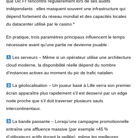
que Uic.Fr rencontre régulièrement lors de ses audits
indépendants : elles masquent souvent une infrastructure qui
dépend fortement du réseau mondial et des capacités locales
du datacenter utilisé par le casino.*
En pratique, trois paramètres principaux influencent le temps
nécessaire avant qu’une partie ne devienne jouable :
Les serveurs – Même si un opérateur utilise une architecture
cloud moderne, la disponibilité réelle dépend du nombre
d’instances actives au moment du pic de trafic natalien.
La géolocalisation – Un joueur basé à Lille verra son premier
écran apparaître plus rapidement s’il est desservi par un edge
node proche que s’il doit traverser plusieurs sauts
intercontinentaux.
La bande passante – Lorsqu’une campagne promotionnelle
entraîne une affluence massive (par exemple +45 %
d’utilisateurs actifs durant la veillée), même les meilleures