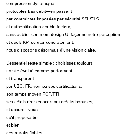
compression dynamique,
protocoles bas débit—en passant
par contraintes imposées par sécurité SSL/TLS
et authentification double facteur,
sans oublier comment design UI façonne notre perception
et quels KPI scruter concrètement,
nous disposons désormais d’une vision claire.
L’essentiel reste simple : choisissez toujours
un site évalué comme performant
et transparent
UIC.FR
par
, vérifiez ses certifications,
son temps moyen FCP/TTI,
ses délais réels concernant crédits bonuses,
et assurez-vous
qu’il propose bel
et bien
des retraits fiables