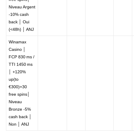
Niveau Argent
‑10% cash
back │ Oui
(<48h) │ ANJ
Winamax
Casino │
FCP 830 ms /
TTI 1450 ms
│ +120%
up(to
€300)+30
free spins│
Niveau
Bronze ‑5%
cash back │
Non │ ANJ