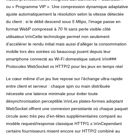
ou « Programme VIP ». Une compression dynamique adaptative
ajuste automatiquement la résolution selon la vitesse détectée
du client : si le débit descend sous
5 Mbps
, l’image passe en
format WebP compressé à
70 %
sans perte visible côté
utilisateur.\n\nCette technologie permet non seulement
d’accélérer le rendu initial mais aussi d’alléger la consommation
mobile lors des soirées où beaucoup jouent depuis leur
smartphone connecté au Wi‑Fi domestique saturé.\n\n###
Protocoles WebSocket vs HTTP/2 pour les jeux en temps réel
Le cœur même d’un jeu live repose sur l’échange ultra‑rapide
entre client et serveur : chaque spin ou main distribuée
nécessite une latence minimale pour éviter toute
désynchronisation perceptible.\n\nLes plates‑formes adoptant
WebSocket offrent une connexion persistante où chaque paquet
circule avec très peu d’en-têtes supplémentaires comparé au
modèle request/response classique HTTP/1.x.\n\nCependant
certains fournisseurs misent encore sur HTTP/2 combiné au