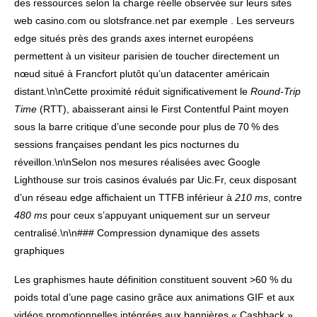
des ressources selon la charge réelle observée sur leurs sites
web casino.com ou slotsfrance.net par exemple . Les serveurs
edge situés près des grands axes internet européens
permettent à un visiteur parisien de toucher directement un
nœud situé à Francfort plutôt qu’un datacenter américain
distant.\n\nCette proximité réduit significativement le
Round‑Trip
Time
(RTT), abaisserant ainsi le First Contentful Paint moyen
sous la barre critique d’une seconde pour plus de 70 % des
sessions françaises pendant les pics nocturnes du
réveillon.\n\nSelon nos mesures réalisées avec Google
Lighthouse sur trois casinos évalués par Uic.Fr, ceux disposant
d’un réseau edge affichaient un TTFB inférieur à
210 ms
, contre
480 ms
pour ceux s’appuyant uniquement sur un serveur
centralisé.\n\n### Compression dynamique des assets
graphiques
Les graphismes haute définition constituent souvent >60 % du
poids total d’une page casino grâce aux animations GIF et aux
vidéos promotionnelles intégrées aux bannières « Cashback »