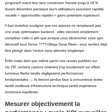
progressif voient leur taux conversion hausse jusqu’à
18 %
durant décembre parceque leurs utilisateurs associent rapidité
visuelle = opportunités rapides = gains potentiels supérieurs.
Il faut toutefois souligner que ces astuces ne remplacent pas
une vraie optimisation backend ; elles viennent simplement
compléter celle-ci afin que lorsque vous déclenchez votre spin
décoratif sous forme ????«Mega Snow Reel», vous sentiez déjà
être plongé dans l’action sans attendre longtemps.
Enfin notez bien que même parmi nos revues publiées sur
Uic.FR
, certains casinos misèrent trop lourdement sur effets
lumineux flashy tandis négligeaient performances
fondamentales → ils finiront perdus face à concurrence dotée
tantôt meilleure infrastructure technique tantôt expérience
immersive équilibrée.
Mesurer objectivement la