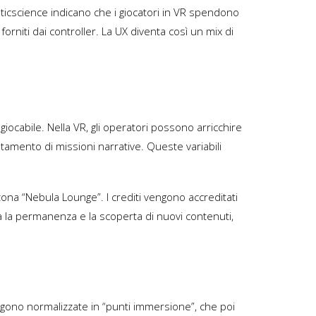
uaticscience indicano che i giocatori in VR spendono
orniti dai controller. La UX diventa così un mix di
giocabile. Nella VR, gli operatori possono arricchire
amento di missioni narrative. Queste variabili
ona “Nebula Lounge”. I crediti vengono accreditati
a la permanenza e la scoperta di nuovi contenuti,
engono normalizzate in “punti immersione”, che poi