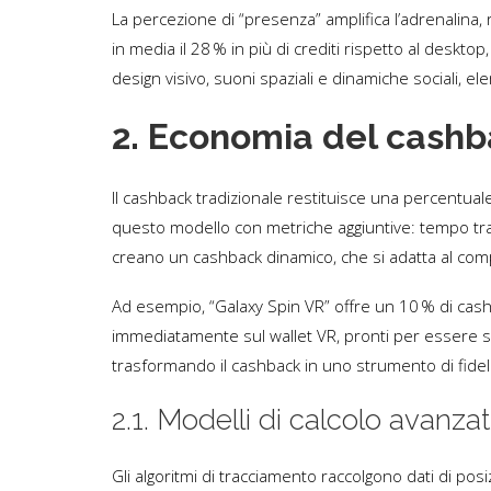
La percezione di “presenza” amplifica l’adrenalina, 
in media il 28 % in più di crediti rispetto al deskto
design visivo, suoni spaziali e dinamiche sociali, 
2. Economia del cashba
Il cashback tradizionale restituisce una percentuale
questo modello con metriche aggiuntive: tempo tras
creano un cashback dinamico, che si adatta al com
Ad esempio, “Galaxy Spin VR” offre un 10 % di cash
immediatamente sul wallet VR, pronti per essere sp
trasformando il cashback in uno strumento di fideli
2.1. Modelli di calcolo avanzat
Gli algoritmi di tracciamento raccolgono dati di po