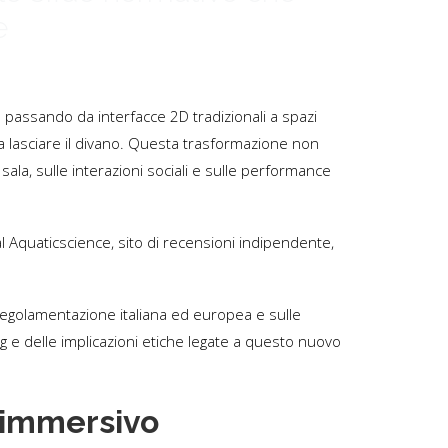
e
o passando da interfacce 2D tradizionali a spazi
a lasciare il divano. Questa trasformazione non
sala, sulle interazioni sociali e sulle performance
al Aquaticscience, sito di recensioni indipendente,
a regolamentazione italiana ed europea e sulle
ng e delle implicazioni etiche legate a questo nuovo
D immersivo