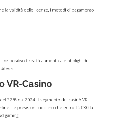
 la validità delle licenze, i metodi di pagamento
dispositivi di realtà aumentata e obblighi di
 difesa.
to VR‑Casino
 del 32 % dal 2024. Il segmento dei casinò VR
nline. Le previsioni indicano che entro il 2030 la
oud gaming.