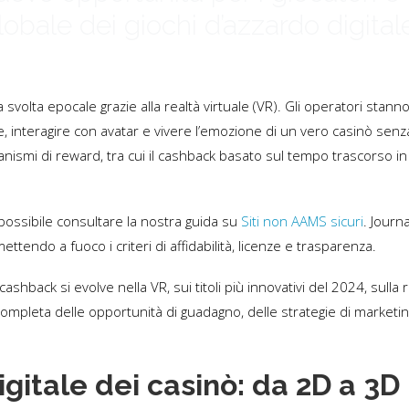
obale dei giochi d’azzardo digital
svolta epocale grazie alla realtà virtuale (VR). Gli operatori stann
, interagire con avatar e vivere l’emozione di un vero casinò senz
nismi di reward, tra cui il cashback basato sul tempo trascorso in 
 possibile consultare la nostra guida su
Siti non AAMS sicuri
. Journ
endo a fuoco i criteri di affidabilità, licenze e trasparenza.
cashback si evolve nella VR, sui titoli più innovativi del 2024, sull
 completa delle opportunità di guadagno, delle strategie di marketi
igitale dei casinò: da 2D a 3