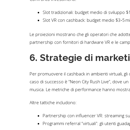
Slot tradizionali: budget medio di sviluppo $
Slot VR con cashback: budget medio $3‑5 milion
Le proiezioni mostrano che gli operatori che adot
partnership con fornitori di hardware VR e le campag
6. Strategie di market
Per promuovere il cashback in ambienti virtuali, gli
caso di successo è “Neon City Rush Live”, dove un D
musica. Le metriche di performance hanno mostrat
Altre tattiche includono:
Partnership con influencer VR: streaming su
Programmi referral “virtuali”: gli utenti guada