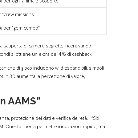
% per ogni animale scoperto
 “crew missions”
 % per “gem combo”
alla scoperta di camere segrete, incentivando
condi si ottiene un extra del 4 % di cashback.
caniche di gioco includono wild espandibili, simboli
pot in 3D aumenta la percezione di valore,
non AAMS”
, protezione dei dati e verifica dell’età. I “Siti
ADM. Questa libertà permette innovazioni rapide, ma