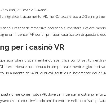
1‑2 milioni, ROI medio 3‑4 anni.
i (grafica, tracciamento, AI), ma ROI accelerato a 2‑3 anni grazie a 
teranno il cashback immersivo potranno aumentare il valore medio
ne di influencer VR sono i principali catalizzatori di questa cresci
ing per i casinò VR
 operatori stanno sperimentando eventi live con DJ set, tornei di sl
J internazionale ha suonato in tempo reale mentre i giocatori racc
o un aumento del 40 % di nuovi iscritti e un incremento del 27 
 piattaforme come Twitch VR, dove gli influencer mostrano le funzi
gnano crediti extra invitando amici a entrare nella loro “sala privata