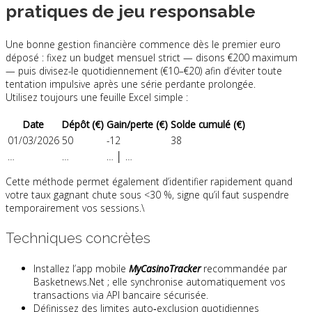
pratiques de jeu responsable
Une bonne gestion financière commence dès le premier euro
déposé : fixez un budget mensuel strict — disons €200 maximum
— puis divisez-le quotidiennement (€10–€20) afin d’éviter toute
tentation impulsive après une série perdante prolongée.
Utilisez toujours une feuille Excel simple :
Date
Dépôt (€)
Gain/perte (€)
Solde cumulé (€)
01/03/2026
50
-12
38
…
…
… │ …
Cette méthode permet également d’identifier rapidement quand
votre taux gagnant chute sous <30 %, signe qu’il faut suspendre
temporairement vos sessions.\
Techniques concrètes
Installez l’app mobile
MyCasinoTracker
recommandée par
Basketnews.Net ; elle synchronise automatiquement vos
transactions via API bancaire sécurisée.
Définissez des limites auto‑exclusion quotidiennes