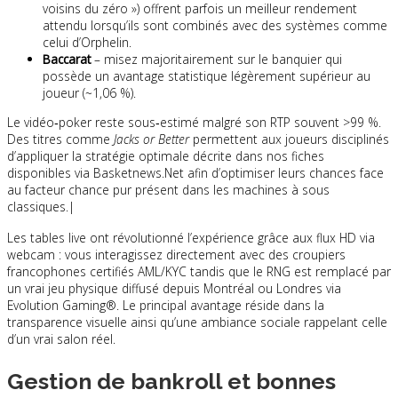
voisins du zéro ») offrent parfois un meilleur rendement
attendu lorsqu’ils sont combinés avec des systèmes comme
celui d’Orphelin.
Baccarat
– misez majoritairement sur le banquier qui
possède un avantage statistique légèrement supérieur au
joueur (~1,06 %).
Le vidéo‑poker reste sous‑estimé malgré son RTP souvent >99 %.
Des titres comme
Jacks or Better
permettent aux joueurs disciplinés
d’appliquer la stratégie optimale décrite dans nos fiches
disponibles via Basketnews.Net afin d’optimiser leurs chances face
au facteur chance pur présent dans les machines à sous
classiques.|
Les tables live ont révolutionné l’expérience grâce aux flux HD via
webcam : vous interagissez directement avec des croupiers
francophones certifiés AML/KYC tandis que le RNG est remplacé par
un vrai jeu physique diffusé depuis Montréal ou Londres via
Evolution Gaming®. Le principal avantage réside dans la
transparence visuelle ainsi qu’une ambiance sociale rappelant celle
d’un vrai salon réel.
Gestion de bankroll et bonnes