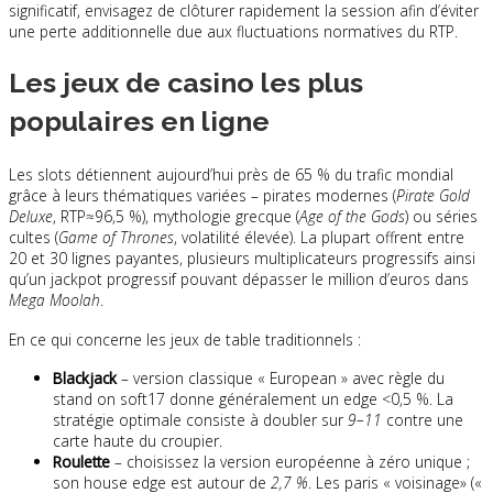
significatif, envisagez de clôturer rapidement la session afin d’éviter
une perte additionnelle due aux fluctuations normatives du RTP.
Les jeux de casino les plus
populaires en ligne
Les slots détiennent aujourd’hui près de 65 % du trafic mondial
grâce à leurs thématiques variées – pirates modernes (
Pirate Gold
Deluxe
, RTP≈96,5 %), mythologie grecque (
Age of the Gods
) ou séries
cultes (
Game of Thrones
, volatilité élevée). La plupart offrent entre
20 et 30 lignes payantes, plusieurs multiplicateurs progressifs ainsi
qu’un jackpot progressif pouvant dépasser le million d’euros dans
Mega Moolah
.
En ce qui concerne les jeux de table traditionnels :
Blackjack
– version classique « European » avec règle du
stand on soft17 donne généralement un edge <0,5 %. La
stratégie optimale consiste à doubler sur
9–11
contre une
carte haute du croupier.
Roulette
– choisissez la version européenne à zéro unique ;
son house edge est autour de
2,7 %
. Les paris « voisinage» («