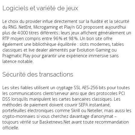
Logiciels et variété de jeux
Le choix du provider influe directement sur la fluidité et la sécurité
du RNG. NetEnt, Microgaming et Play’n GO proposent aujourd’hui
plus de 4 000 titres différents ; leurs jeux affichent généralement un
RTP moyen compris entre 96 % et 98 %. Un bon site offre
également une bibliothèque équilibrée : slots modernes, tables
classiques et live dealer alimentés par Evolution Gaming ou
Pragmatic Play pour garantir une expérience immersive sans
latence notable.
Sécurité des transactions
Les sites fiables utilisent un cryptage SSL AES‑256 bits pour toutes
les communications client/serveur ainsi que des protocoles PCI
DSS lorsqu’ils manipulent les cartes bancaires classiques. Les
méthodes de paiement doivent couvrir SEPA instantané,
portefeuilles électroniques comme Skrill ou Neteller, mais aussi les
crypto‑monnaies si vous cherchez davantage d’anonymat –
toujours vérifié sur Basketnews.Net avant toute recommandation
officielle.