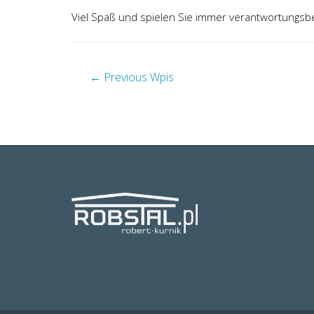
Viel Spaß und spielen Sie immer verantwortungsb
←
Previous Wpis