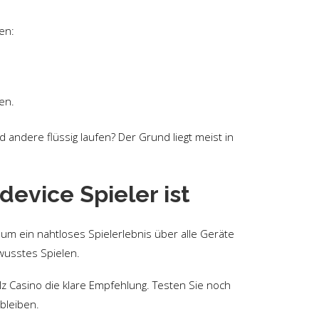
en:
en.
andere flüssig laufen? Der Grund liegt meist in
device Spieler ist
um ein nahtloses Spielerlebnis über alle Geräte
ewusstes Spielen.
z Casino die klare Empfehlung. Testen Sie noch
 bleiben.