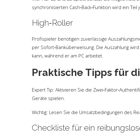
synchronisierten Cash‑Back‑Funktion wird ein Teil 
High‑Roller
Profispieler benötigen zuverlässige Auszahlungsm
per Sofort‑Banküberweisung. Die Auszahlung wird
kann, während er am PC arbeitet.
Praktische Tipps für 
Expert Tip: Aktivieren Sie die Zwei‑Faktor‑Authen
Geräte spielen.
Wichtig: Lesen Sie die Umsatzbedingungen des Realz
Checkliste für ein reibungslo