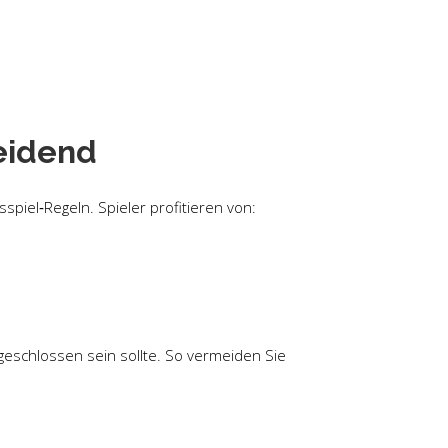
heidend
spiel‑Regeln. Spieler profitieren von:
geschlossen sein sollte. So vermeiden Sie