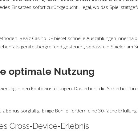
jedes Einsatzes sofort zurückgebucht – egal, wo das Spiel stattge
ethoden. Realz Casino DE bietet schnelle Auszahlungen innerhalb 
 ebenfalls geräteübergreifend gesteuert, sodass ein Spieler am
die optimale Nutzung
tifizierung in den Kontoeinstellungen. Das erhöht die Sicherheit 
 Bonus sorgfältig. Einige Boni erfordern eine 30‑fache Erfüllung,
ses Cross‑Device‑Erlebnis