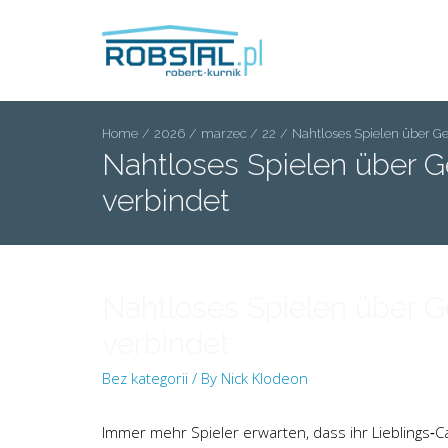
Home
2026
marzec
22
Nahtloses Spielen über Ge
Nahtloses Spielen über G
verbindet
Nahtloses Spielen über G
verbindet
Bez kategorii
/ By
Nick Klodeon
Immer mehr Spieler erwarten, dass ihr Lieblings‑C