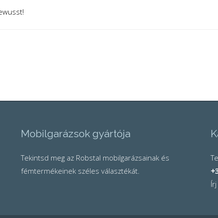
ewusst!
Mobilgarázsok gyártója
K
Tekintsd meg az Robstal mobilgarázsainak és
Te
fémtermékeinek széles választékát.
+
Ír