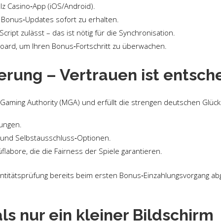
alz Casino‑App (iOS/Android).
 Bonus‑Updates sofort zu erhalten.
cript zulässt – das ist nötig für die Synchronisation.
board, um Ihren Bonus‑Fortschritt zu überwachen.
ierung – Vertrauen ist entsc
 Gaming Authority (MGA) und erfüllt die strengen deutschen Glücks
gungen.
s und Selbstausschluss‑Optionen.
abore, die die Fairness der Spiele garantieren.
entitätsprüfung bereits beim ersten Bonus‑Einzahlungsvorgang ab
s nur ein kleiner Bildschirm