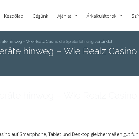
Kezdőlap
Cégünk
Ajánlat
Árkalkulátorok
Szí
räte hinweg – Wie Realz Casino die Spielerfahrung verbindet
eräte hinweg – Wie Realz Casino 
eräte hinweg – Wie Realz Casino 
asino auf Smartphone, Tablet und Desktop gleichermaßen gut funkt