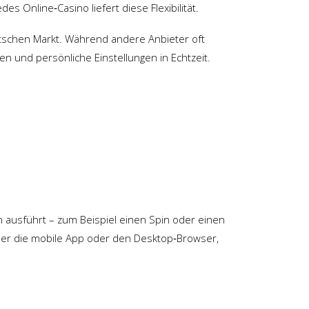
s Online‑Casino liefert diese Flexibilität.
schen Markt. Während andere Anbieter oft
 und persönliche Einstellungen in Echtzeit.
ion ausführt – zum Beispiel einen Spin oder einen
über die mobile App oder den Desktop‑Browser,