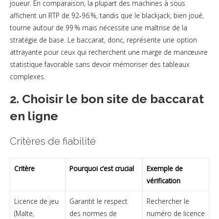
joueur. En comparaison, la plupart des machines à sous
affichent un RTP de 92‑96 %, tandis que le blackjack, bien joué,
tourne autour de 99 % mais nécessite une maîtrise de la
stratégie de base. Le baccarat, donc, représente une option
attrayante pour ceux qui recherchent une marge de manœuvre
statistique favorable sans devoir mémoriser des tableaux
complexes.
2. Choisir le bon site de baccarat
en ligne
Critères de fiabilité
Critère
Pourquoi c’est crucial
Exemple de
vérification
Licence de jeu
Garantit le respect
Rechercher le
(Malte,
des normes de
numéro de licence