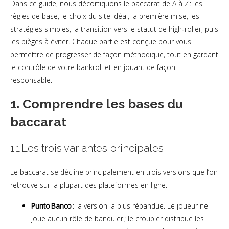
Dans ce guide, nous décortiquons le baccarat de A à Z : les
règles de base, le choix du site idéal, la première mise, les
stratégies simples, la transition vers le statut de high‑roller, puis
les pièges à éviter. Chaque partie est conçue pour vous
permettre de progresser de façon méthodique, tout en gardant
le contrôle de votre bankroll et en jouant de façon
responsable.
1. Comprendre les bases du
baccarat
1.1 Les trois variantes principales
Le baccarat se décline principalement en trois versions que l’on
retrouve sur la plupart des plateformes en ligne.
Punto Banco
: la version la plus répandue. Le joueur ne
joue aucun rôle de banquier ; le croupier distribue les