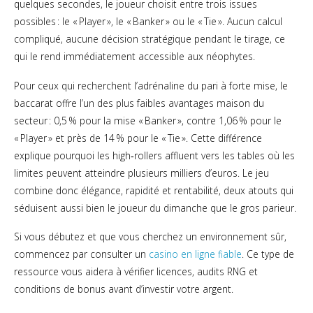
quelques secondes, le joueur choisit entre trois issues
possibles : le « Player », le « Banker » ou le « Tie ». Aucun calcul
compliqué, aucune décision stratégique pendant le tirage, ce
qui le rend immédiatement accessible aux néophytes.
Pour ceux qui recherchent l’adrénaline du pari à forte mise, le
baccarat offre l’un des plus faibles avantages maison du
secteur : 0,5 % pour la mise « Banker », contre 1,06 % pour le
« Player » et près de 14 % pour le « Tie ». Cette différence
explique pourquoi les high‑rollers affluent vers les tables où les
limites peuvent atteindre plusieurs milliers d’euros. Le jeu
combine donc élégance, rapidité et rentabilité, deux atouts qui
séduisent aussi bien le joueur du dimanche que le gros parieur.
Si vous débutez et que vous cherchez un environnement sûr,
commencez par consulter un
casino en ligne fiable
. Ce type de
ressource vous aidera à vérifier licences, audits RNG et
conditions de bonus avant d’investir votre argent.