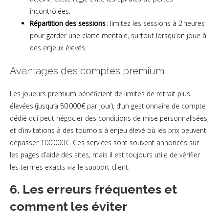
incontrôlées.
Répartition des sessions
: limitez les sessions à 2 heures
pour garder une clarté mentale, surtout lorsqu’on joue à
des enjeux élevés.
Avantages des comptes premium
Les joueurs premium bénéficient de limites de retrait plus
élevées (jusqu’à 50 000 € par jour), d’un gestionnaire de compte
dédié qui peut négocier des conditions de mise personnalisées,
et d’invitations à des tournois à enjeu élevé où les prix peuvent
dépasser 100 000 €. Ces services sont souvent annoncés sur
les pages d’aide des sites, mais il est toujours utile de vérifier
les termes exacts via le support client.
6. Les erreurs fréquentes et
comment les éviter