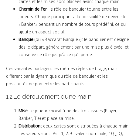
cartes et les mises sont placées avant chaque main.
Chemin de Fer
: le rôle de banquier tourne entre les
joueurs. Chaque participant a la possibilité de devenir le
« Banker » pendant un nombre de tours prédéfini, ce qui
ajoute un aspect social.
Banque
(ou « Baccarat Banque ») : le banquier est désigné
dès le départ, généralement par une mise plus élevée, et
conserve ce rôle jusqu’à ce qu’il perde.
Ces variantes partagent les mêmes règles de tirage, mais
diffèrent par la dynamique du rôle de banquier et les
possibilités de pari entre les participants.
1.2 Le déroulement d’une main
Mise
: le joueur choisit l’une des trois issues (Player,
Banker, Tie) et place sa mise.
Distribution
: deux cartes sont distribuées à chaque main.
Les valeurs sont : As = 1, 2‑9 = valeur nominale, 10, J, Q,