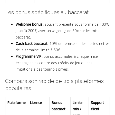
Les bonus spécifiques au baccarat
Welcome bonus
: souvent présenté sous forme de 100 %
jusqu’à 200 €, avec un wagering de 30 x sur les mises
baccarat.
Cash‑back baccarat
: 10 % de remise sur les pertes nettes
de la semaine, limité à 50 €.
Programme VIP
: points accumulés à chaque mise,
échangeables contre des crédits de jeu ou des
invitations à des tournois privés.
Comparaison rapide de trois plateformes
populaires
Plateforme
Licence
Bonus
Limite
Support
baccarat
min /
client