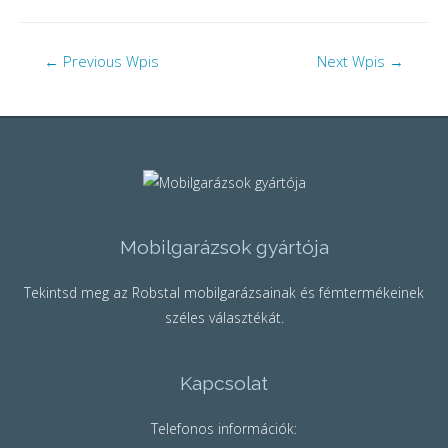
Nawigacja
←
Previous Wpis
Next Wpis
→
wpisu
Mobilgarázsok gyártója
Tekintsd meg az Robstal mobilgarázsainak és fémtermékeinek
széles választékát.
Kapcsolat
Telefonos információk: