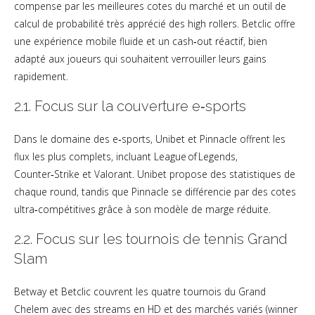
compense par les meilleures cotes du marché et un outil de
calcul de probabilité très apprécié des high rollers. Betclic offre
une expérience mobile fluide et un cash‑out réactif, bien
adapté aux joueurs qui souhaitent verrouiller leurs gains
rapidement.
2.1. Focus sur la couverture e‑sports
Dans le domaine des e‑sports, Unibet et Pinnacle offrent les
flux les plus complets, incluant League of Legends,
Counter‑Strike et Valorant. Unibet propose des statistiques de
chaque round, tandis que Pinnacle se différencie par des cotes
ultra‑compétitives grâce à son modèle de marge réduite.
2.2. Focus sur les tournois de tennis Grand
Slam
Betway et Betclic couvrent les quatre tournois du Grand
Chelem avec des streams en HD et des marchés variés (winner