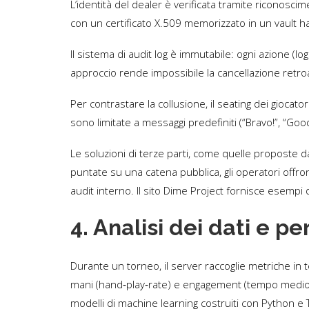
L’identità del dealer è verificata tramite riconosci
con un certificato X.509 memorizzato in un vault h
Il sistema di audit log è immutabile: ogni azione (
approccio rende impossibile la cancellazione retroatt
Per contrastare la collusione, il seating dei gioca
sono limitate a messaggi predefiniti (“Bravo!”, “Good
Le soluzioni di terze parti, come quelle proposte d
puntate su una catena pubblica, gli operatori offrono
audit interno. Il sito Dime Project fornisce esempi
4. Analisi dei dati e p
Durante un torneo, il server raccoglie metriche in t
mani (hand‑play‑rate) e engagement (tempo medio d
modelli di machine learning costruiti con Python e