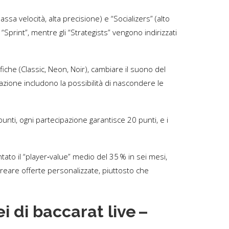
assa velocità, alta precisione) e “Socializers” (alto
 “Sprint”, mentre gli “Strategists” vengono indirizzati
fiche (Classic, Neon, Noir), cambiare il suono del
zazione includono la possibilità di nascondere le
unti, ogni partecipazione garantisce 20 punti, e i
tato il “player‑value” medio del 35 % in sei mesi,
 creare offerte personalizzate, piuttosto che
 di baccarat live –