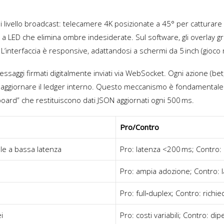
i livello broadcast: telecamere 4K posizionate a 45° per catturare s
i a LED che elimina ombre indesiderate. Sul software, gli overlay gr
eo. L’interfaccia è responsive, adattandosi a schermi da 5 inch (gioco
 messaggi firmati digitalmente inviati via WebSocket. Ogni azione (
i aggiornare il ledger interno. Questo meccanismo è fondamentale p
ard” che restituiscono dati JSON aggiornati ogni 500 ms.
Pro/Contro
le a bassa latenza
Pro: latenza <200 ms; Contro: 
Pro: ampia adozione; Contro: l
Pro: full‑duplex; Contro: richi
i
Pro: costi variabili; Contro: d