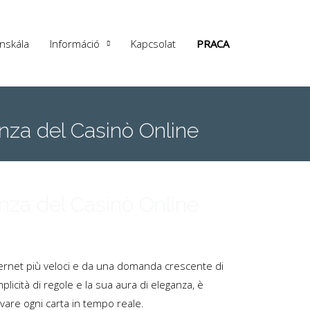
ínskála
Információ
Kapcsolat
PRACA
enza del Casinò Online
enza del Casinò Online
nternet più veloci e da una domanda crescente di
plicità di regole e la sua aura di eleganza, è
rvare ogni carta in tempo reale.