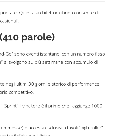
 puntate. Questa architettura ibrida consente di
casionali.
 (410 parole)
t‑and‑Go” sono eventi istantanei con un numero fisso
ue” si svolgono su più settimane con accumulo di
ate negli ultimi 30 giorni e storico di performance
ibrio competitivo.
“Sprint” il vincitore è il primo che raggiunge 1000
 scommesse) e accessi esclusivi a tavoli “high‑roller”
ra il digitale e il fisico.