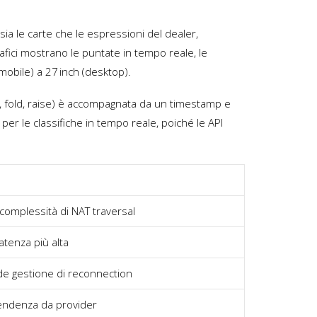
ia le carte che le espressioni del dealer,
afici mostrano le puntate in tempo reale, le
 mobile) a 27 inch (desktop).
bet, fold, raise) è accompagnata da un timestamp e
er le classifiche in tempo reale, poiché le API
complessità di NAT traversal
atenza più alta
ede gestione di reconnection
ipendenza da provider