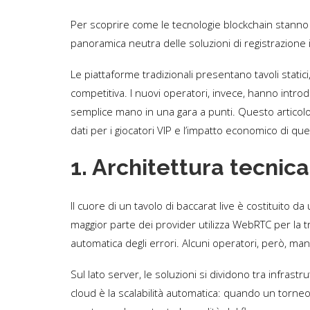
Per scoprire come le tecnologie blockchain stanno t
panoramica neutra delle soluzioni di registrazione 
Le piattaforme tradizionali presentano tavoli static
competitiva. I nuovi operatori, invece, hanno intr
semplice mano in una gara a punti. Questo articolo ana
dati per i giocatori VIP e l’impatto economico di que
1. Architettura tecnica
Il cuore di un tavolo di baccarat live è costituito d
maggior parte dei provider utilizza WebRTC per la 
automatica degli errori. Alcuni operatori, però, ma
Sul lato server, le soluzioni si dividono tra infra
cloud è la scalabilità automatica: quando un torneo 