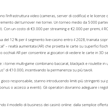
no l’infrastruttura video (cameras, server di codifica) e le licenze di 
’incremento del turnover nei tornei. Un torneo medio da 5 000 par
0). Con un costo di €3.000 per streaming e €2.000 per premi, il RO
 del 12 % per il segmento live‑casino entro il 2028, trainata sopra
al” – realtà aumentata (AR) che proietta le carte su superfici fisich
occhiali AR per consentire ai giocatori di vedere le carte in 3D sen
ore: i tornei multi‑game combinano baccarat, blackjack e roulette 
us” di €10.000, incentivando la permanenza su più tavoli.
l gioco responsabile, stanno introducendo limiti più stringenti sui
bonus o accessi a eventi). Gli operatori dovranno adeguare i regol
mando il modello di business dei casinò online: dalla semplice offer