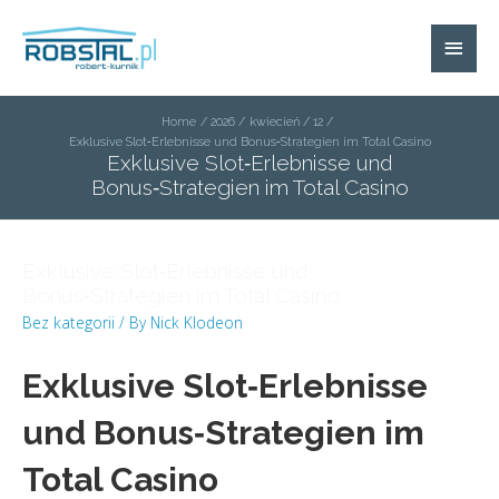
Home
2026
kwiecień
12
Exklusive Slot‑Erlebnisse und Bonus‑Strategien im Total Casino
Exklusive Slot‑Erlebnisse und
Bonus‑Strategien im Total Casino
Exklusive Slot‑Erlebnisse und
Bonus‑Strategien im Total Casino
Bez kategorii
/ By
Nick Klodeon
Exklusive Slot‑Erlebnisse
und Bonus‑Strategien im
Total Casino