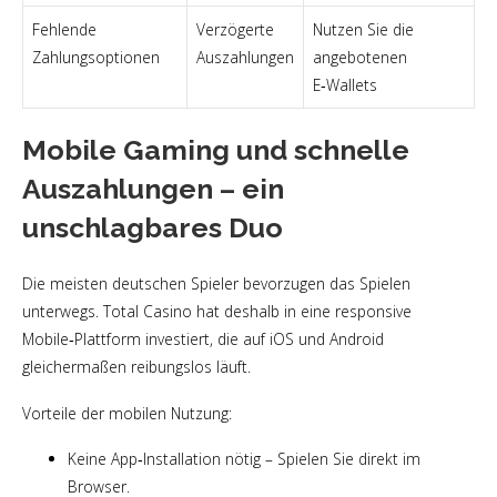
Fehlende
Verzögerte
Nutzen Sie die
Zahlungsoptionen
Auszahlungen
angebotenen
E‑Wallets
Mobile Gaming und schnelle
Auszahlungen – ein
unschlagbares Duo
Die meisten deutschen Spieler bevorzugen das Spielen
unterwegs. Total Casino hat deshalb in eine responsive
Mobile‑Plattform investiert, die auf iOS und Android
gleichermaßen reibungslos läuft.
Vorteile der mobilen Nutzung:
Keine App‑Installation nötig – Spielen Sie direkt im
Browser.