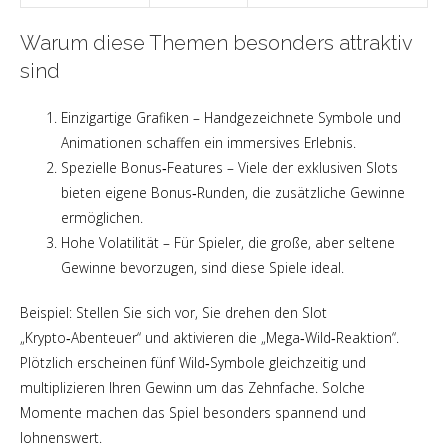
Warum diese Themen besonders attraktiv
sind
Einzigartige Grafiken – Handgezeichnete Symbole und
Animationen schaffen ein immersives Erlebnis.
Spezielle Bonus‑Features – Viele der exklusiven Slots
bieten eigene Bonus‑Runden, die zusätzliche Gewinne
ermöglichen.
Hohe Volatilität – Für Spieler, die große, aber seltene
Gewinne bevorzugen, sind diese Spiele ideal.
Beispiel: Stellen Sie sich vor, Sie drehen den Slot
„Krypto‑Abenteuer“ und aktivieren die „Mega‑Wild‑Reaktion“.
Plötzlich erscheinen fünf Wild‑Symbole gleichzeitig und
multiplizieren Ihren Gewinn um das Zehnfache. Solche
Momente machen das Spiel besonders spannend und
lohnenswert.