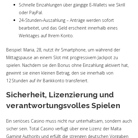
Schnelle Einzahlungen über gängige E‑Wallets wie Skrill
oder PayPal.
24‑Stunden‑Auszahlung – Anträge werden sofort
bearbeitet, und das Geld erscheint innerhalb eines
Werktages auf Ihrem Konto.
Beispiel: Maria, 28, nutzt ihr Smartphone, um während der
Mittagspause an einem Slot mit progressivem Jackpot zu
spielen. Nachdem sie den Bonus ohne Einzahlung aktiviert hat,
gewinnt sie einen kleinen Betrag, den sie innerhalb von
12 Stunden auf ihr Bankkonto transferiert.
Sicherheit, Lizenzierung und
verantwortungsvolles Spielen
Ein seriöses Casino muss nicht nur unterhaltsam, sondern auch
sicher sein. Total Casino verfügt über eine Lizenz der Malta
Gaming Authority und erfüllt die strengen deutschen Vorgaben