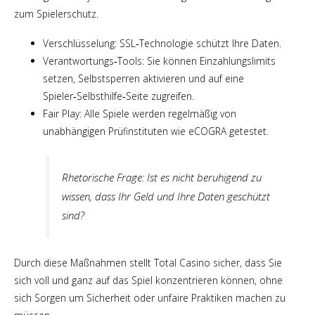
zum Spielerschutz.
Verschlüsselung: SSL‑Technologie schützt Ihre Daten.
Verantwortungs‑Tools: Sie können Einzahlungslimits
setzen, Selbstsperren aktivieren und auf eine
Spieler‑Selbsthilfe‑Seite zugreifen.
Fair Play: Alle Spiele werden regelmäßig von
unabhängigen Prüfinstituten wie eCOGRA getestet.
Rhetorische Frage: Ist es nicht beruhigend zu
wissen, dass Ihr Geld und Ihre Daten geschützt
sind?
Durch diese Maßnahmen stellt Total Casino sicher, dass Sie
sich voll und ganz auf das Spiel konzentrieren können, ohne
sich Sorgen um Sicherheit oder unfaire Praktiken machen zu