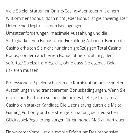
Viele Spieler starten ihr Online‑Casino‑Abenteuer mit einem
Willkommensbonus, doch nicht jeder Bonus ist gleichwertig. Der
Unterschied liegt oft in den Bedingungen:
Umsatzanforderungen, maximale Auszahlung und die
Verfügbarkeit von Bonus‑ohne‑Einzahlung‑Aktionen. Beim Total
Casino erhalten Sie nicht nur einen großzügigen Total Casino
Bonus, sondern auch einen Bonus ohne Einzahlung, der
sofortige Spielzeit ermöglicht, ohne dass Sie eigenes Geld
riskieren müssen.
Professionelle Spieler schätzen die Kombination aus schnellen
Auszahlungen und transparenten Bonusbedingungen. Wenn Sie
nach einer Plattform suchen, die beides bietet, ist das Total
Casino ein starker Kandidat. Die Lizenzierung durch die Malta
Gaming Authority und die strenge Einhaltung der deutschen
Glücksspiel‑Regulierung sorgen für ein hohes Maß an Vertrauen.
Ein weiterer Vorteil ist die mobile Erfahrung: Das responsive