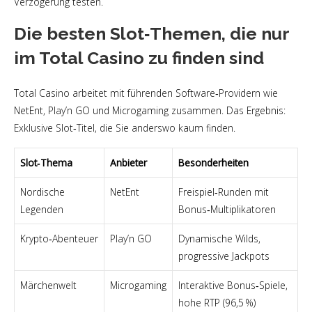
Verzögerung testen.
Die besten Slot‑Themen, die nur
im Total Casino zu finden sind
Total Casino arbeitet mit führenden Software‑Providern wie
NetEnt, Play’n GO und Microgaming zusammen. Das Ergebnis:
Exklusive Slot‑Titel, die Sie anderswo kaum finden.
Slot‑Thema
Anbieter
Besonderheiten
Nordische
NetEnt
Freispiel‑Runden mit
Legenden
Bonus‑Multiplikatoren
Krypto‑Abenteuer
Play’n GO
Dynamische Wilds,
progressive Jackpots
Märchenwelt
Microgaming
Interaktive Bonus‑Spiele,
hohe RTP (96,5 %)