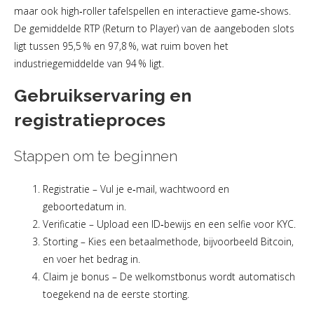
maar ook high‑roller tafelspellen en interactieve game‑shows.
De gemiddelde RTP (Return to Player) van de aangeboden slots
ligt tussen 95,5 % en 97,8 %, wat ruim boven het
industriegemiddelde van 94 % ligt.
Gebruikservaring en
registratieproces
Stappen om te beginnen
Registratie – Vul je e‑mail, wachtwoord en
geboortedatum in.
Verificatie – Upload een ID‑bewijs en een selfie voor KYC.
Storting – Kies een betaalmethode, bijvoorbeeld Bitcoin,
en voer het bedrag in.
Claim je bonus – De welkomstbonus wordt automatisch
toegekend na de eerste storting.