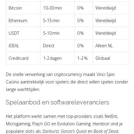
Bitcoin
10‑30 min
0 %
Wereldwijd
Ethereum
5‑15 min
0 %
Wereldwijd
USDT
5‑10 min
0 %
Wereldwijd
iDEAL
Direct
0 %
Alleen NL
Creditcard
1‑2 dagen
1‑2 %
Globaal
De snelle verwerking van cryptocurrency maakt Vinci Spin
Casino aantrekkelijk voor spelers die direct willen spelen zonder
lange wachttijden.
Spelaanbod en softwareleveranciers
Het platform werkt samen met top‑providers zoals NetEnt,
Microgaming, Play’n GO en Evolution Gaming. Hierdoor vind je
populaire slots als
Starburst
,
Gonzo’s Quest
en
Book of Dead
,