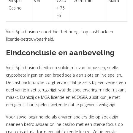
BitSpin
8 %
€250
20‑45 min
Malta
Casino
+ 75
FS
Vinci Spin Casino scoort hier het hoogst op cashback en
licentie‑betrouwbaarheid.
Eindconclusie en aanbeveling
Vinci Spin Casino biedt een solide mix van bonussen, snelle
cryptobetalingen en een breed scala aan slots en live spellen.
De cashback‑functie zorgt ervoor dat je zelfs bij een verlies een
deel van je inzet terugkrijgt, wat de speelervaring minder riskant
maakt. Dankzij de MGA‑licentie en eCOGRA‑audit kun je met
een gerust hart spelen, wetende dat je gegevens veilig zijn.
Voor zowel beginnende als ervaren spelers die op zoek zijn
naar een betrouwbaar online casino met een sterke focus op
crypto, is dit platform een uitstekende keuze. Zet je eerste