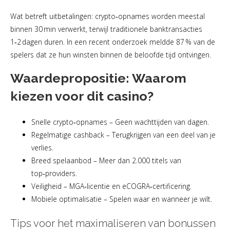
Wat betreft uitbetalingen: crypto‑opnames worden meestal
binnen 30 min verwerkt, terwijl traditionele banktransacties
1‑2 dagen duren. In een recent onderzoek meldde 87 % van de
spelers dat ze hun winsten binnen de beloofde tijd ontvingen.
Waardepropositie: Waarom
kiezen voor dit casino?
Snelle crypto‑opnames – Geen wachttijden van dagen.
Regelmatige cashback – Terugkrijgen van een deel van je
verlies.
Breed spelaanbod – Meer dan 2.000 titels van
top‑providers.
Veiligheid – MGA‑licentie en eCOGRA‑certificering.
Mobiele optimalisatie – Spelen waar en wanneer je wilt.
Tips voor het maximaliseren van bonussen