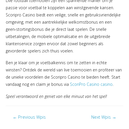
Live football toernooien zijn een spannende manier om je
passie voor voetbal te koppelen aan winstgevende kansen.
Scoripro Casino biedt een veilige, snelle en gebruiksvriendelijke
omgeving, met een aantrekkelijke welkomstbonus en een
geen‑stortingsbonus die je direct laat spelen. De snelle
uitbetalingen, de mobiele optimalisatie en de uitgebreide
klantenservice zorgen ervoor dat zowel beginners als
gevorderde spelers zich thuis voelen.
Ben je klaar om je voetbalkennis om te zetten in echte
winsten? Ontdek de wereld van live toernooien en profiteer van
de unieke voordelen die Scoripro Casino te bieden heeft. Start
vandaag nog en claim je bonus via
ScoriPro Casino casino
.
Speel verantwoord en geniet van elke minuut van het spel!
←
Previous Wpis
Next Wpis
→