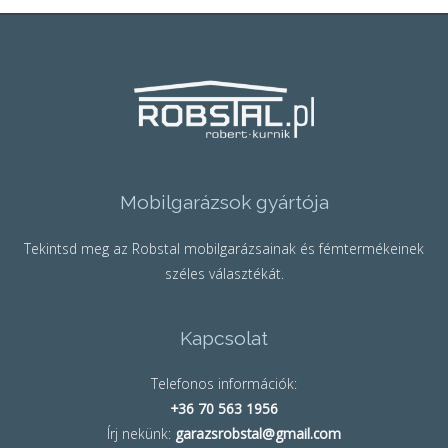
Mobilgarázsok gyártója
Tekintsd meg az Robstal mobilgarázsainak és fémtermékeinek
széles választékát.
Kapcsolat
Telefonos információk:
+36 70 563 1956
Írj nekünk:
garazsrobstal@gmail.com