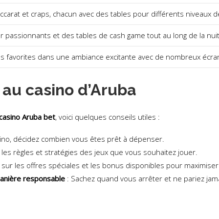
baccarat et craps, chacun avec des tables pour différents niveaux d
 passionnants et des tables de cash game tout au long de la nuit
es favorites dans une ambiance excitante avec de nombreux écra
r au casino d’Aruba
casino Aruba bet
, voici quelques conseils utiles :
sino, décidez combien vous êtes prêt à dépenser.
 les règles et stratégies des jeux que vous souhaitez jouer.
sur les offres spéciales et les bonus disponibles pour maximiser
anière responsable
: Sachez quand vous arrêter et ne pariez ja