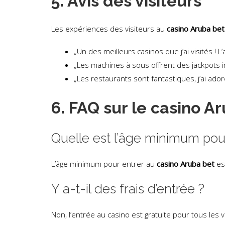
5. Avis des visiteurs
Les expériences des visiteurs au
casino Aruba bet
„Un des meilleurs casinos que j’ai visités ! 
„Les machines à sous offrent des jackpots 
„Les restaurants sont fantastiques, j’ai adoré
6. FAQ sur le casino A
Quelle est l’âge minimum pour
L’âge minimum pour entrer au
casino Aruba bet
es
Y a-t-il des frais d’entrée ?
Non, l’entrée au casino est gratuite pour tous les v