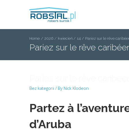
Home
2026
kwiecień
14
Pariez sur le rêve carib
Pariez sur le rêve caribé
Pariez sur le rêve caribé
Bez kategorii
/ By
Nick Klodeon
Partez à l’aventu
d’Aruba