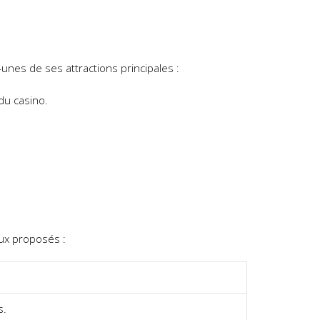
unes de ses attractions principales :
du casino.
eux proposés :
s.