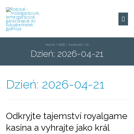
Mai
Men
Home
2026
kwiecień
21
Dzień:
2026-04-21
Dzień:
2026-04-21
Odkryjte tajemství royalgame
kasina a vyhrajte jako král