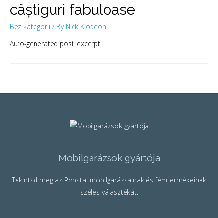
câștiguri fabuloase
Bez kategorii
/ By
Nick Klodeon
Auto-generated post_excerpt
Mobilgarázsok gyártója
Tekintsd meg az Robstal mobilgarázsainak és fémtermékeinek
széles választékát.