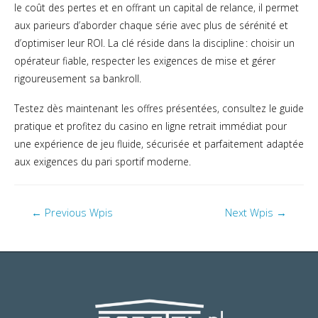
le coût des pertes et en offrant un capital de relance, il permet
aux parieurs d’aborder chaque série avec plus de sérénité et
d’optimiser leur ROI. La clé réside dans la discipline : choisir un
opérateur fiable, respecter les exigences de mise et gérer
rigoureusement sa bankroll.
Testez dès maintenant les offres présentées, consultez le guide
pratique et profitez du casino en ligne retrait immédiat pour
une expérience de jeu fluide, sécurisée et parfaitement adaptée
aux exigences du pari sportif moderne.
←
Previous Wpis
Next Wpis
→