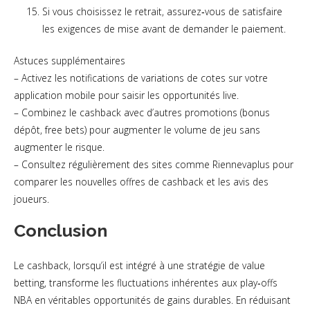
Si vous choisissez le retrait, assurez‑vous de satisfaire
les exigences de mise avant de demander le paiement.
Astuces supplémentaires
– Activez les notifications de variations de cotes sur votre
application mobile pour saisir les opportunités live.
– Combinez le cashback avec d’autres promotions (bonus
dépôt, free bets) pour augmenter le volume de jeu sans
augmenter le risque.
– Consultez régulièrement des sites comme Riennevaplus pour
comparer les nouvelles offres de cashback et les avis des
joueurs.
Conclusion
Le cashback, lorsqu’il est intégré à une stratégie de value
betting, transforme les fluctuations inhérentes aux play‑offs
NBA en véritables opportunités de gains durables. En réduisant