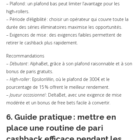
– Plafond : un plafond bas peut limiter l’avantage pour les
high‑rollers.
– Période d’éligibilité : choisir un opérateur qui couvre toute la
durée des séries éliminatoires maximise les opportunités.
– Exigences de mise : des exigences faibles permettent de
retirer le cashback plus rapidement.
Recommandations
–
Débutant
: AlphaBet, grâce à son plafond raisonnable et à son
bonus de paris gratuits.
–
High‑roller
: EpsilonWin, où le plafond de 300 € et le
pourcentage de 15 % offrent le meilleur rendement.
–
Joueur occasionnel
: DeltaBet, avec une exigence de mise
modérée et un bonus de free bets facile à convertir.
6. Guide pratique : mettre en
place une routine de pari
cashback efficace pendant les