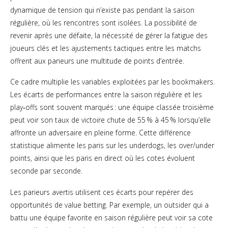
dynamique de tension qui n’existe pas pendant la saison
régulière, où les rencontres sont isolées. La possibilité de
revenir après une défaite, la nécessité de gérer la fatigue des
joueurs clés et les ajustements tactiques entre les matchs
offrent aux parieurs une multitude de points d’entrée.
Ce cadre multiplie les variables exploitées par les bookmakers.
Les écarts de performances entre la saison régulière et les
play‑offs sont souvent marqués : une équipe classée troisième
peut voir son taux de victoire chute de 55 % à 45 % lorsqu’elle
affronte un adversaire en pleine forme. Cette différence
statistique alimente les paris sur les underdogs, les over/under
points, ainsi que les paris en direct où les cotes évoluent
seconde par seconde.
Les parieurs avertis utilisent ces écarts pour repérer des
opportunités de value betting. Par exemple, un outsider qui a
battu une équipe favorite en saison régulière peut voir sa cote