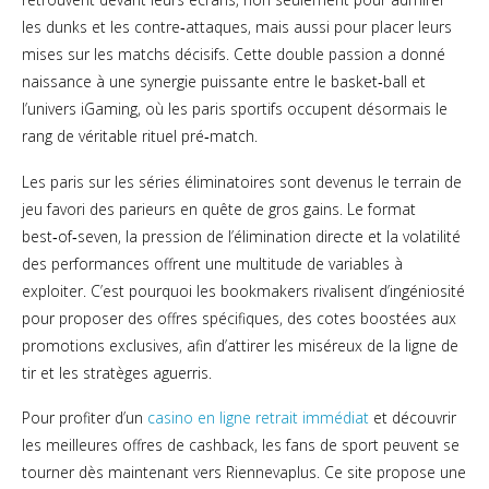
les dunks et les contre‑attaques, mais aussi pour placer leurs
mises sur les matchs décisifs. Cette double passion a donné
naissance à une synergie puissante entre le basket‑ball et
l’univers iGaming, où les paris sportifs occupent désormais le
rang de véritable rituel pré‑match.
Les paris sur les séries éliminatoires sont devenus le terrain de
jeu favori des parieurs en quête de gros gains. Le format
best‑of‑seven, la pression de l’élimination directe et la volatilité
des performances offrent une multitude de variables à
exploiter. C’est pourquoi les bookmakers rivalisent d’ingéniosité
pour proposer des offres spécifiques, des cotes boostées aux
promotions exclusives, afin d’attirer les miséreux de la ligne de
tir et les stratèges aguerris.
Pour profiter d’un
casino en ligne retrait immédiat
et découvrir
les meilleures offres de cashback, les fans de sport peuvent se
tourner dès maintenant vers Riennevaplus. Ce site propose une