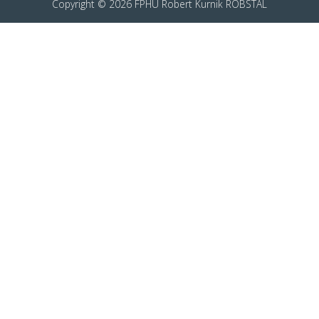
Copyright © 2026 FPHU Robert Kurnik ROBSTAL