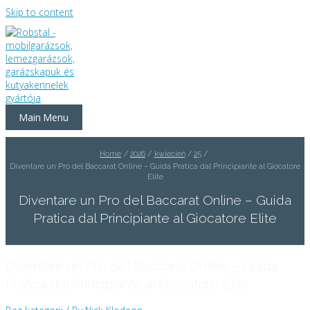
Skip to content
Main Menu
Home
2026
kwiecień
25
Diventare un Pro del Baccarat Online – Guida Pratica dal Principiante al Giocatore
Elite
Diventare un Pro del Baccarat Online – Guida
Pratica dal Principiante al Giocatore Elite
Diventare un Pro del Baccarat Online – Guida
Pratica dal Principiante al Giocatore Elite