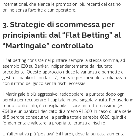
International, che elenca le promozioni più recenti dei casinò
online senza favorire alcun operatore.
3. Strategie di scommessa per
principianti: dal “Flat Betting” al
“Martingale” controllato
Il flat betting consiste nel puntare sempre la stessa somma, ad
esempio €20 su Banker, indipendentemente dal risultato
precedente. Questo approccio riduce la varianza e permette di
gestire il bankroll con facilità; è ideale per chi vuole familiarizzare
con il ritmo del gioco senza rischi eccessivi.
Il Martingale è più aggressivo: raddoppiare la puntata dopo ogni
perdita per recuperare il capitale in una singola vincita. Per usarlo in
modo controllato, è consigliabile fissare un tetto massimo (es.
€640) e un bankroll dedicato di almeno €1 500. In caso di una serie
di 5 perdite consecutive, la perdita totale sarebbe €620, quindi è
fondamentale valutare la propria tolleranza al rischio.
Un’alternativa più “positiva” è il Paroli, dove la puntata aumenta