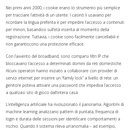
Nei primi anni 2000, i cookie erano lo strumento più semplice
per tracciare l’attività di un utente. I casinò li usavano per
ricordare la lingua preferita e per impedire l’accesso a contenuti
per minori, basandosi sull’età inserita al momento della
registrazione. Tuttavia, i cookie sono facilmente cancellabili e
non garantiscono una protezione efficace.
Con l’avvento del broadband, sono comparsi filtri IP che
bloccavano l’accesso a determinati domini da reti domestiche.
Alcuni operatori hanno iniziato a collaborare con provider di
servizi internet per inserire un “family lock” a livello di rete: un
genitore poteva attivare una password che impediva l’accesso
a qualsiasi sito di gioco dall’intera casa.
L’intelligenza artificiale ha rivoluzionato il panorama. Algoritmi di
machine learning analizzano pattern di puntata, frequenza di
login e durata delle sessioni per identificare comportamenti a
rischio. Quando il sistema rileva un’anomalia – ad esempio,