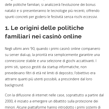
delle politiche familiari, si analizzerà l’evoluzione dei bonus
natalizi e si presenteranno le tecnologie più recenti, offrendo
spunti concreti per godersi le festività senza rischi eccessivi.
1. Le origini delle politiche
familiari nei casinò online
Negli ultimi anni ’90, quando i primi casinò online comparvero
su server dial‑up, la priorità era semplicemente garantire una
connessione stabile e una selezione di giochi accattivanti. I
primi siti, spesso gestiti da startup informatiche, non
prevedevano filtri di età né limiti di deposito; l’obiettivo era
attrarre quanti più utenti possibili, a prescindere dal loro
background.
Con la diffusione di internet nelle case, soprattutto a partire dal
2000, è iniziato a emergere un dibattito sulla protezione dei
minori. Alcune piattaforme hanno introdotto i primi sistemi di