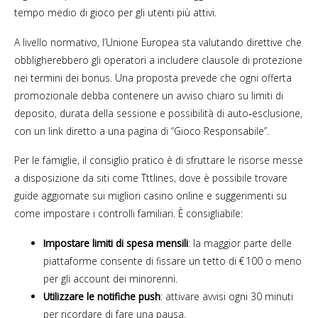
tempo medio di gioco per gli utenti più attivi.
A livello normativo, l’Unione Europea sta valutando direttive che
obbligherebbero gli operatori a includere clausole di protezione
nei termini dei bonus. Una proposta prevede che ogni offerta
promozionale debba contenere un avviso chiaro su limiti di
deposito, durata della sessione e possibilità di auto‑esclusione,
con un link diretto a una pagina di “Gioco Responsabile”.
Per le famiglie, il consiglio pratico è di sfruttare le risorse messe
a disposizione da siti come Tttlines, dove è possibile trovare
guide aggiornate sui migliori casino online e suggerimenti su
come impostare i controlli familiari. È consigliabile:
Impostare limiti di spesa mensili
: la maggior parte delle
piattaforme consente di fissare un tetto di € 100 o meno
per gli account dei minorenni.
Utilizzare le notifiche push
: attivare avvisi ogni 30 minuti
per ricordare di fare una pausa.