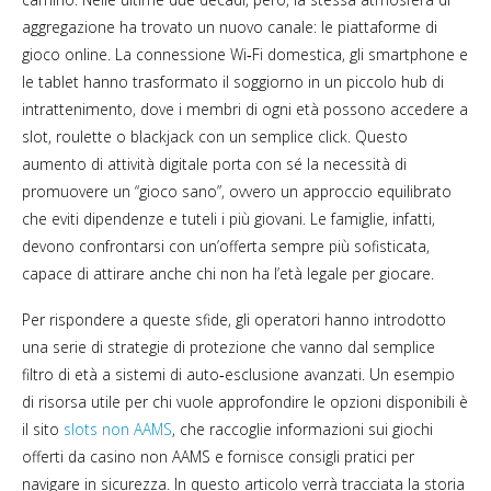
aggregazione ha trovato un nuovo canale: le piattaforme di
gioco online. La connessione Wi‑Fi domestica, gli smartphone e
le tablet hanno trasformato il soggiorno in un piccolo hub di
intrattenimento, dove i membri di ogni età possono accedere a
slot, roulette o blackjack con un semplice click. Questo
aumento di attività digitale porta con sé la necessità di
promuovere un “gioco sano”, ovvero un approccio equilibrato
che eviti dipendenze e tuteli i più giovani. Le famiglie, infatti,
devono confrontarsi con un’offerta sempre più sofisticata,
capace di attirare anche chi non ha l’età legale per giocare.
Per rispondere a queste sfide, gli operatori hanno introdotto
una serie di strategie di protezione che vanno dal semplice
filtro di età a sistemi di auto‑esclusione avanzati. Un esempio
di risorsa utile per chi vuole approfondire le opzioni disponibili è
il sito
slots non AAMS
, che raccoglie informazioni sui giochi
offerti da casino non AAMS e fornisce consigli pratici per
navigare in sicurezza. In questo articolo verrà tracciata la storia