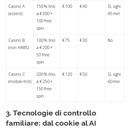
Casino A
150 % fino
€ 100
€ 40
Sì, ogni
(estero)
a € 300 +
45 min
100 free
spin
Casino B
100 % fino
€ 75
€ 30
No
(non AAMS)
a € 200 +
50 free
spin
Casino C
200 % fino
€ 120
€ 50
Sì, ogni
(mobile‑first)
a € 250 +
60 min
150 free
spin
3. Tecnologie di controllo
familiare: dal cookie al AI