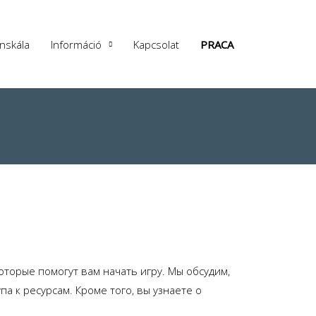
ínskála
Információ
Kapcsolat
PRACA
которые помогут вам начать игру. Мы обсудим,
па к ресурсам. Кроме того, вы узнаете о