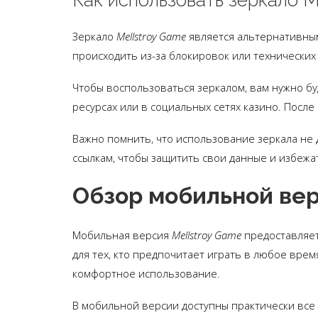
Зеркало
Mellstroy Game
является альтернативным
происходить из-за блокировок или технических
Чтобы воспользоваться зеркалом, вам нужно бу
ресурсах или в социальных сетях казино. После 
Важно помнить, что использование зеркала не 
ссылкам, чтобы защитить свои данные и избеж
Обзор мобильной верс
Мобильная версия
Mellstroy Game
предоставляет
для тех, кто предпочитает играть в любое вре
комфортное использование.
В мобильной версии доступны практически все 