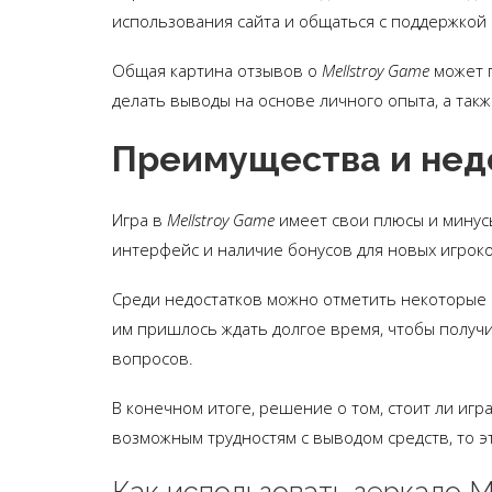
использования сайта и общаться с поддержкой
Общая картина отзывов о
Mellstroy Game
может 
делать выводы на основе личного опыта, а та
Преимущества и недо
Игра в
Mellstroy Game
имеет свои плюсы и минус
интерфейс и наличие бонусов для новых игроко
Среди недостатков можно отметить некоторые 
им пришлось ждать долгое время, чтобы получ
вопросов.
В конечном итоге, решение о том, стоит ли игр
возможным трудностям с выводом средств, то 
Как использовать зеркало M