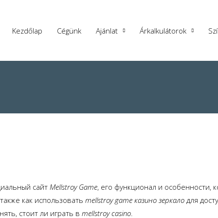
Kezdőlap
Cégünk
Ajánlat
Árkalkulátorok
Sz
циальный сайт
Mellstroy Game
, его функционал и особенности, 
а также как использовать
mellstroy game казино зеркало
для досту
ять, стоит ли играть в
mellstroy casino
.