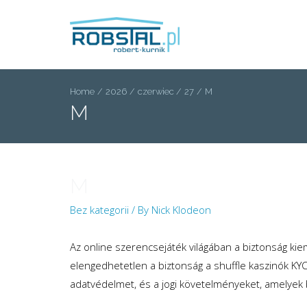
Home
2026
czerwiec
27
M
M
M
Bez kategorii
/ By
Nick Klodeon
Az online szerencsejáték világában a biztonság ki
elengedhetetlen a biztonság a shuffle kaszinók KYC
adatvédelmet, és a jogi követelményeket, amelyek 