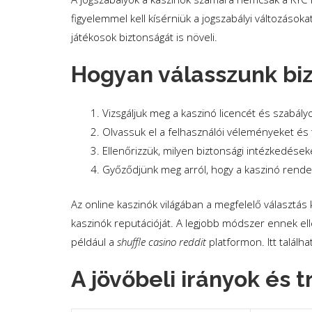
figyelemmel kell kísérniük a jogszabályi változáso
játékosok biztonságát is növeli.
Hogyan válasszunk biz
Vizsgáljuk meg a kaszinó licencét és szabály
Olvassuk el a felhasználói véleményeket és 
Ellenőrizzük, milyen biztonsági intézkedések
Győződjünk meg arról, hogy a kaszinó rendel
Az online kaszinók világában a megfelelő választás
kaszinók reputációját. A legjobb módszer ennek el
például a
shuffle casino reddit
platformon. Itt találh
A jövőbeli irányok és