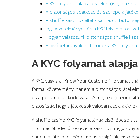
A KYC folyamat alapjai és jelentősége a shuf
A biztonságos adatkezelés szerepe a játé
A shuffle kaszinók által alkalmazott biztons
Jogi követelmények és a KYC folyamat össze
Hogyan válasszunk biztonságos shuffle kaszi
A jövőbeli irányok és trendek a KYC folyama
A KYC folyamat alapjai
A KYC, vagyis a „Know Your Customer” folyamat a 
formai követelmény, hanem a biztonságos játékélmé
és a pénzmosás kockázatát. A megfelelő azonosítás 
biztosítsák, hogy a játékosok valóban azok, akikne
A shuffle casino KYC folyamatának első lépése ált
információk ellenőrzésével a kaszinók megbizonyos
hanem a játékosok védelmét is szolgálják, hiszen s