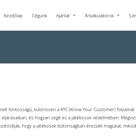
Kezdőlap
Cégünk
Ajánlat
Árkalkulátorok
Szí
emelt fontosságú, különösen a KYC (Know Your Customer) folyamat
 eljárásaiban, és hogyan segít ez a játékosok védelmében. Megvizs
biztosítják, hogy a játékosok biztonságban érezzék magukat, miköz