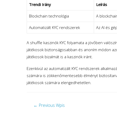
Trendi Irány
Leírás
Blockchain technológia
A blockchai
Automatizált KYC rendszerek
Az AI és gé
A shuffle kaszinók KYC folyamata a jövőben valószín
játékosok biztonságosabban és anoním módon azono
játékosok bizalmát is a kaszinók iránt.
Ezenkívül az automatizált KYC rendszerek alkalmaz
számára is zökkenőmentesebb élményt biztosítanak.
játékosok számára elengedhetetlen.
←
Previous Wpis