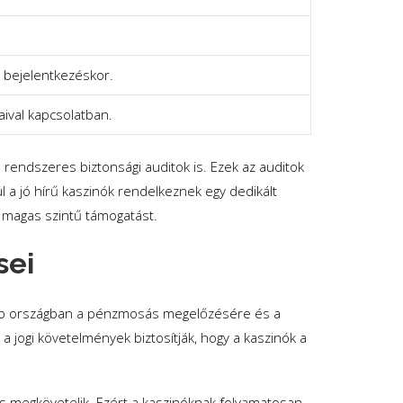
 bejelentkezéskor.
aival kapcsolatban.
 a rendszeres biztonsági auditok is. Ezek az auditok
l a jó hírű kaszinók rendelkeznek egy dedikált
 a magas szintű támogatást.
sei
gtöbb országban a pénzmosás megelőzésére és a
a jogi követelmények biztosítják, hogy a kaszinók a
s megkövetelik. Ezért a kaszinóknak folyamatosan