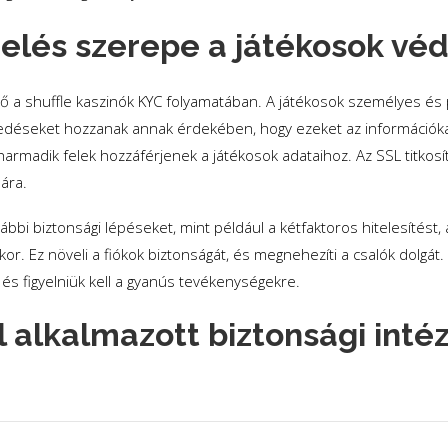
zelés szerepe a játékosok v
 a shuffle kaszinók KYC folyamatában. A játékosok személyes és p
edéseket hozzanak annak érdekében, hogy ezeket az információkat 
harmadik felek hozzáférjenek a játékosok adataihoz. Az SSL titkos
ára.
ábbi biztonsági lépéseket, mint például a kétfaktoros hitelesítést,
r. Ez növeli a fiókok biztonságát, és megnehezíti a csalók dolgát.
, és figyelniük kell a gyanús tevékenységekre.
al alkalmazott biztonsági int