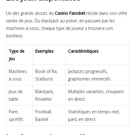
Un des grands atouts du
Casino Fanobet
réside dans son offre
variée de jeux. Du blackjack au poker, en passant par les
machines à sous, chaque type de joueur y trouvera son
bonheur.
Type de
Exemples
Caractéristiques
jeu
Machines
Book of Ra,
Jackpots progressifs,
à sous
Starburst
graphismes immersifs
Jeux de
Blackjack,
Multiples variantes, croupiers
table
Roulette
en direct
Paris
Football,
Statistiques en temps réel,
sportifs
Basket
paris en direct