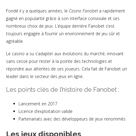
Fondé il y a quelques années, le
Casino Fanobet
a rapidement
gagné en popularité grâce à son interface conviviale et ses
nombreux choix de jeux. L’équipe derrière Fanobet s’est
toujours engagée à fournir un environnement de jeu sûr et
agréable.
Le casino a su s’adapter aux évolutions du marché, innovant
sans cesse pour rester à la pointe des technologies et
répondre aux attentes de ses joueurs. Cela fait de Fanobet un
leader dans le secteur des jeux en ligne.
Les points clés de l’histoire de Fanobet :
Lancement en 2017
Licence d’exploitation valide
Partenariats avec des développeurs de jeux renommés
Les jeux disponibles