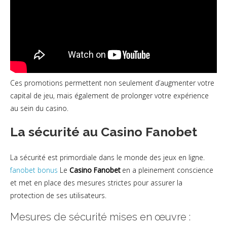
Ces promotions permettent non seulement d’augmenter votre
capital de jeu, mais également de prolonger votre expérience
au sein du casino.
La sécurité au Casino Fanobet
La sécurité est primordiale dans le monde des jeux en ligne.
fanobet bonus
Le
Casino Fanobet
en a pleinement conscience
et met en place des mesures strictes pour assurer la
protection de ses utilisateurs.
Mesures de sécurité mises en œuvre :