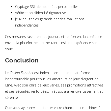
Cryptage SSL des données personnelles
Vérification d’identité rigoureuse
Jeux équitables garantis par des évaluations
indépendantes
Ces mesures rassurent les joueurs et renforcent la confiance
envers la plateforme, permettant ainsi une expérience sans
souci.
Conclusion
Le
Casino Fanobet
est indéniablement une plateforme
incontournable pour tous les amateurs de jeux d’argent en
ligne. Avec son offre de jeux variés, ses promotions attractives
et ses sécurités renforcées, il réussit à allier divertissement et
sérénité.
Que vous ayez envie de tenter votre chance aux machines à