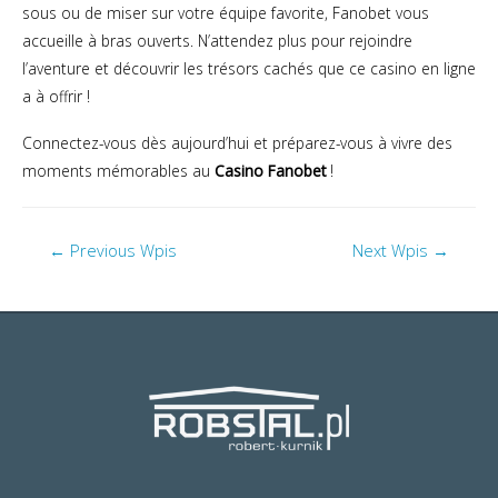
sous ou de miser sur votre équipe favorite, Fanobet vous
accueille à bras ouverts. N’attendez plus pour rejoindre
l’aventure et découvrir les trésors cachés que ce casino en ligne
a à offrir !
Connectez-vous dès aujourd’hui et préparez-vous à vivre des
moments mémorables au
Casino Fanobet
!
←
Previous Wpis
Next Wpis
→