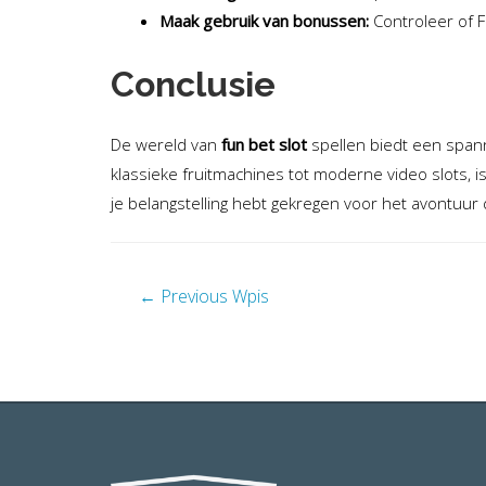
Maak gebruik van bonussen:
Controleer of F
Conclusie
De wereld van
fun bet slot
spellen biedt een spann
klassieke fruitmachines tot moderne video slots, i
je belangstelling hebt gekregen voor het avontuur
←
Previous Wpis