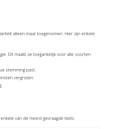
ulariteit alleen maar toegenomen. Hier zijn enkele
e. Dit maakt ze toegankelijk voor alle soorten
j uw stemming past.
insten vergroten.
g.
 enkele van de meest gevraagde titels: