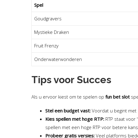
Spel
Goudgravers
Mystieke Draken
Fruit Frenzy
Onderwaterwonderen
Tips voor Succes
Als u ervoor kiest om te spelen op
fun bet slot
spe
Stel een budget vast:
Voordat u begint met s
Kies spellen met hoge RTP:
RTP staat voor '
spellen met een hoge RTP voor betere kans
Probeer gratis versies:
Veel platforms bied