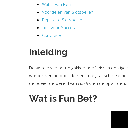
Wat is Fun Bet?
Voordelen van Slotspellen
Populaire Slotspellen
Tips voor Succes
Conclusie
Inleiding
De wereld van online gokken heeft zich in de afge
worden verleid door de kleurrijke grafische eleme
de boeiende wereld van
Fun Bet
en de opwindende 
Wat is Fun Bet?