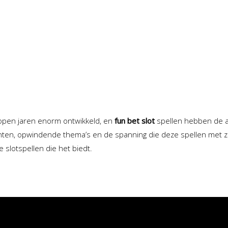
lopen jaren enorm ontwikkeld, en
fun bet slot
spellen hebben de a
nten, opwindende thema’s en de spanning die deze spellen met zic
slotspellen die het biedt.