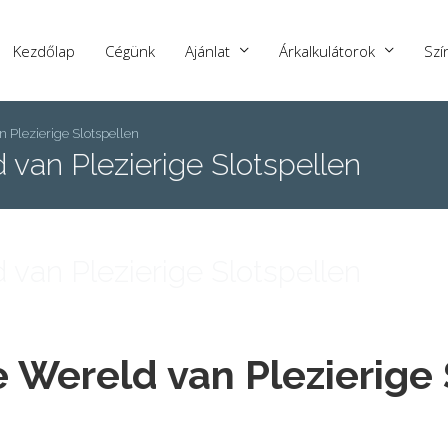
Kezdőlap
Cégünk
Ajánlat
Árkalkulátorok
Szí
n Plezierige Slotspellen
 van Plezierige Slotspellen
 van Plezierige Slotspellen
e Wereld van Plezierige 