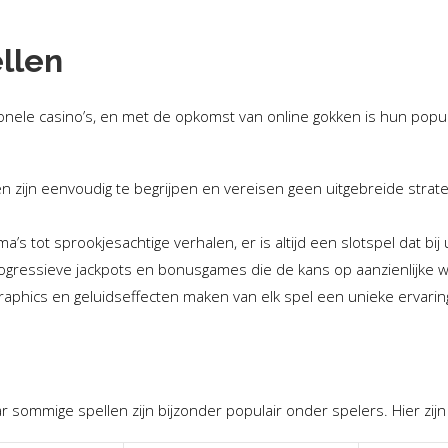
llen
aditionele casino’s, en met de opkomst van online gokken is hun pop
 zijn eenvoudig te begrijpen en vereisen geen uitgebreide strategi
a’s tot sprookjesachtige verhalen, er is altijd een slotspel dat bi
ogressieve jackpots en bonusgames die de kans op aanzienlijke w
phics en geluidseffecten maken van elk spel een unieke ervarin
 sommige spellen zijn bijzonder populair onder spelers. Hier zijn