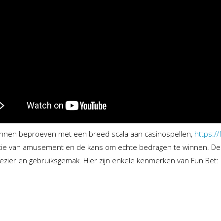
unnen beproeven met een breed scala aan casinospellen,
https:/
natie van amusement en de kans om echte bedragen te winnen. De
ezier en gebruiksgemak. Hier zijn enkele kenmerken van Fun Bet: