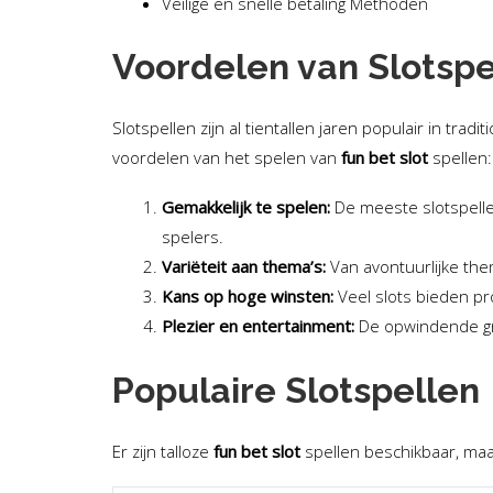
Veilige en snelle betaling Methoden
Voordelen van Slotspe
Slotspellen zijn al tientallen jaren populair in tr
voordelen van het spelen van
fun bet slot
spellen:
Gemakkelijk te spelen:
De meeste slotspellen
spelers.
Variëteit aan thema’s:
Van avontuurlijke them
Kans op hoge winsten:
Veel slots bieden pr
Plezier en entertainment:
De opwindende gra
Populaire Slotspellen
Er zijn talloze
fun bet slot
spellen beschikbaar, maar