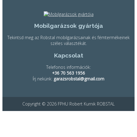
Mobilgarázsok gyártója
Tekintsd meg az Robstal mobilgarázsainak és fémtermékeinek
széles választékát.
Kapcsolat
Telefonos információk:
+36 70 563 1956
Írj nekünk:
garazsrobstal@gmail.com
Copyright © 2026 FPHU Robert Kurnik ROBSTAL