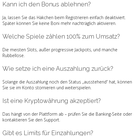
Kann ich den Bonus ablehnen?
Ja, lassen Sie das Häkchen beim Registrieren einfach deaktiviert.
Später können Sie keine Boni mehr nachträglich aktivieren.
Welche Spiele zählen 100% zum Umsatz?
Die meisten Slots, außer progressive Jackpots, und manche
Rubbellose.
Wie setze ich eine Auszahlung zurück?
Solange die Auszahlung noch den Status „ausstehend“ hat, können
Sie sie im Konto stornieren und weiterspielen.
Ist eine Kryptowährung akzeptiert?
Das hängt von der Plattform ab – prüfen Sie die Banking-Seite oder
kontaktieren Sie den Support.
Gibt es Limits für Einzahlungen?