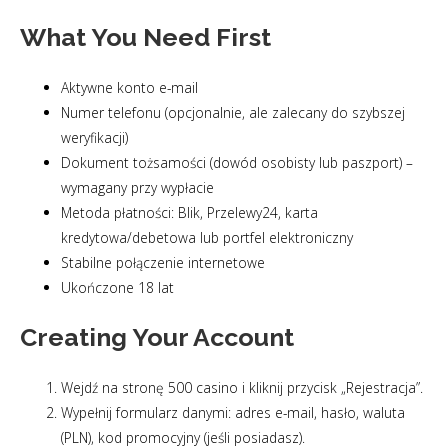
What You Need First
Aktywne konto e-mail
Numer telefonu (opcjonalnie, ale zalecany do szybszej
weryfikacji)
Dokument tożsamości (dowód osobisty lub paszport) –
wymagany przy wypłacie
Metoda płatności: Blik, Przelewy24, karta
kredytowa/debetowa lub portfel elektroniczny
Stabilne połączenie internetowe
Ukończone 18 lat
Creating Your Account
Wejdź na stronę 500 casino i kliknij przycisk „Rejestracja”.
Wypełnij formularz danymi: adres e-mail, hasło, waluta
(PLN), kod promocyjny (jeśli posiadasz).