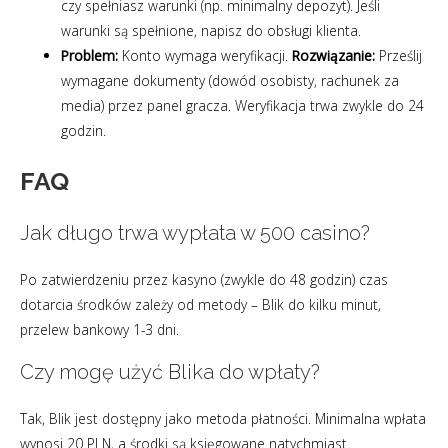
czy spełniasz warunki (np. minimalny depozyt). Jeśli
warunki są spełnione, napisz do obsługi klienta.
Problem:
Konto wymaga weryfikacji.
Rozwiązanie:
Prześlij
wymagane dokumenty (dowód osobisty, rachunek za
media) przez panel gracza. Weryfikacja trwa zwykle do 24
godzin.
FAQ
Jak długo trwa wypłata w 500 casino?
Po zatwierdzeniu przez kasyno (zwykle do 48 godzin) czas
dotarcia środków zależy od metody – Blik do kilku minut,
przelew bankowy 1-3 dni.
Czy mogę użyć Blika do wpłaty?
Tak, Blik jest dostępny jako metoda płatności. Minimalna wpłata
wynosi 20 PLN, a środki są księgowane natychmiast.