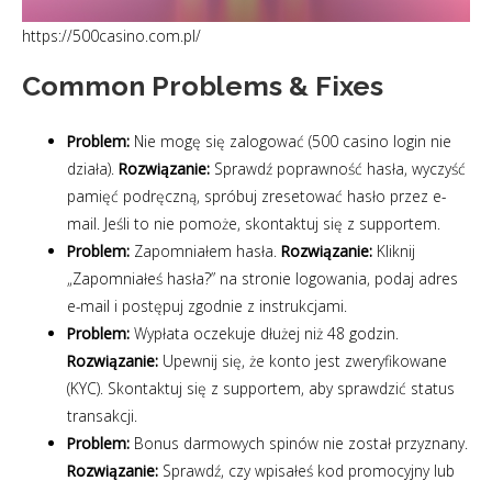
https://500casino.com.pl/
Common Problems & Fixes
Problem:
Nie mogę się zalogować (500 casino login nie
działa).
Rozwiązanie:
Sprawdź poprawność hasła, wyczyść
pamięć podręczną, spróbuj zresetować hasło przez e-
mail. Jeśli to nie pomoże, skontaktuj się z supportem.
Problem:
Zapomniałem hasła.
Rozwiązanie:
Kliknij
„Zapomniałeś hasła?” na stronie logowania, podaj adres
e-mail i postępuj zgodnie z instrukcjami.
Problem:
Wypłata oczekuje dłużej niż 48 godzin.
Rozwiązanie:
Upewnij się, że konto jest zweryfikowane
(KYC). Skontaktuj się z supportem, aby sprawdzić status
transakcji.
Problem:
Bonus darmowych spinów nie został przyznany.
Rozwiązanie:
Sprawdź, czy wpisałeś kod promocyjny lub