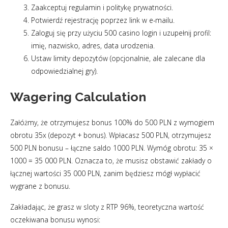
Zaakceptuj regulamin i politykę prywatności.
Potwierdź rejestrację poprzez link w e-mailu.
Zaloguj się przy użyciu 500 casino login i uzupełnij profil:
imię, nazwisko, adres, data urodzenia.
Ustaw limity depozytów (opcjonalnie, ale zalecane dla
odpowiedzialnej gry).
Wagering Calculation
Załóżmy, że otrzymujesz bonus 100% do 500 PLN z wymogiem
obrotu 35x (depozyt + bonus). Wpłacasz 500 PLN, otrzymujesz
500 PLN bonusu – łączne saldo 1000 PLN. Wymóg obrotu: 35 ×
1000 = 35 000 PLN. Oznacza to, że musisz obstawić zakłady o
łącznej wartości 35 000 PLN, zanim będziesz mógł wypłacić
wygrane z bonusu.
Zakładając, że grasz w sloty z RTP 96%, teoretyczna wartość
oczekiwana bonusu wynosi: