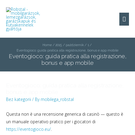
Mai
Men
Home
2015
październik
1
Eventogioco: guida pratica alla registrazione, bonus e app mobile
Eventogioco: guida pratica alla registrazione,
bonus e app mobile
Eventogioco: guida pratica alla registrazione,
bonus e app mobile
Bez kategorii
/ By
mobilega_robstal
Questa non è una recensione generica di casinò — questo è
un manuale operativo pratico per i giocatori di
https://eventogioco.eu/
.