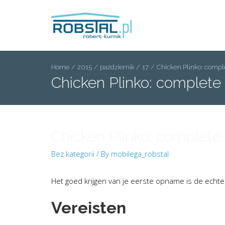
Home
2015
październik
17
Chicken Plinko: complet
Chicken Plinko: complete 
Chicken Plinko: complete 
Bez kategorii
/ By
mobilega_robstal
Het goed krijgen van je eerste opname is de echte 
Vereisten