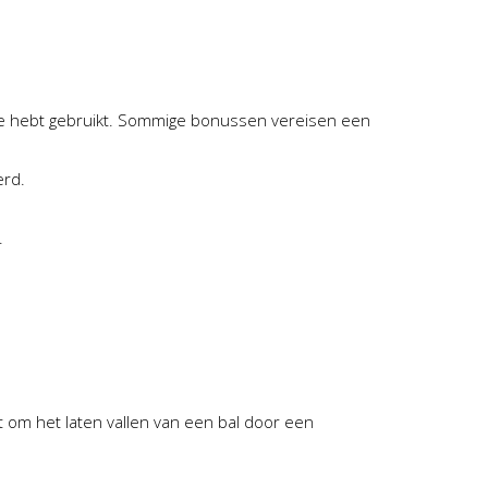
de hebt gebruikt. Sommige bonussen vereisen een
erd.
.
it om het laten vallen van een bal door een