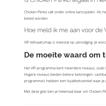
Chicken Plinko valt onder online kansspelen. Als 
belast worden.
Hoe meld ik me aan voor de 
VIP-lidmaatschap is meestal op uitnodiging. Je wo
De moeite waard om 
Het VIP-programma kent meerdere niveaus, zoals Br
Hogere niveaus bieden betere beloningen: cashba
programma’s hebben een loyaliteitswinkel waar je 
Met deze gids ben je helemaal klaar om Chicken Pl