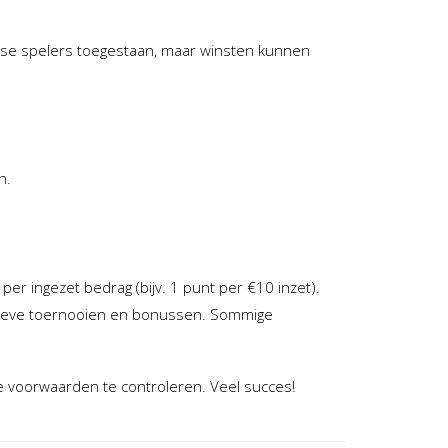
andse spelers toegestaan, maar winsten kunnen
n.
r ingezet bedrag (bijv. 1 punt per €10 inzet).
usieve toernooien en bonussen. Sommige
de voorwaarden te controleren. Veel succes!