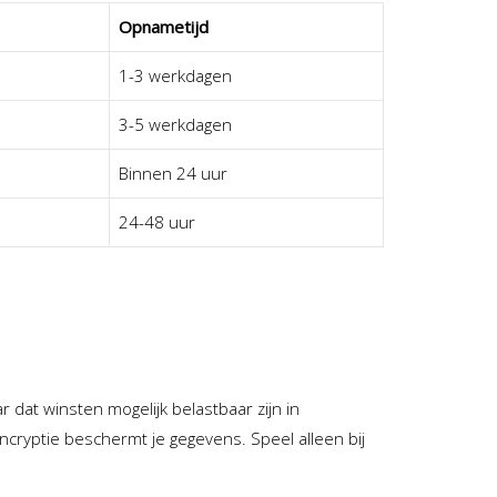
Opnametijd
1-3 werkdagen
3-5 werkdagen
Binnen 24 uur
24-48 uur
 dat winsten mogelijk belastbaar zijn in
encryptie beschermt je gegevens. Speel alleen bij