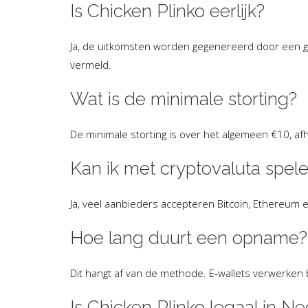
Is Chicken Plinko eerlijk?
Ja, de uitkomsten worden gegenereerd door een ge
vermeld.
Wat is de minimale storting?
De minimale storting is over het algemeen €10, af
Kan ik met cryptovaluta spel
Ja, veel aanbieders accepteren Bitcoin, Ethereum 
Hoe lang duurt een opname?
Dit hangt af van de methode. E-wallets verwerken
Is Chicken Plinko legaal in N