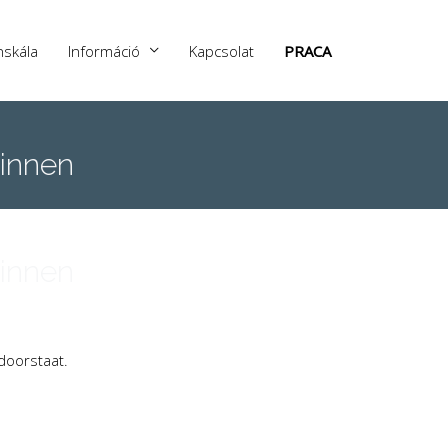
nskála
Információ
Kapcsolat
PRACA
winnen
winnen
doorstaat.