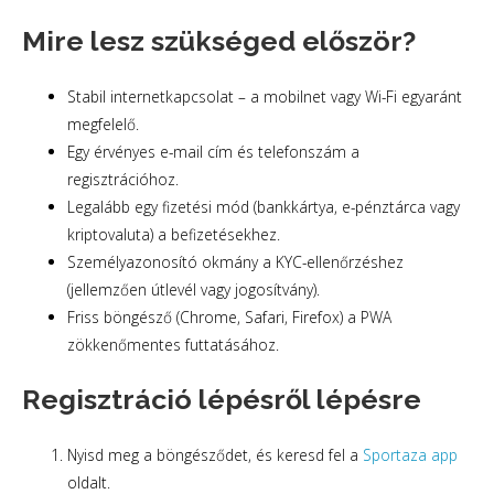
Mire lesz szükséged először?
Stabil internetkapcsolat – a mobilnet vagy Wi-Fi egyaránt
megfelelő.
Egy érvényes e-mail cím és telefonszám a
regisztrációhoz.
Legalább egy fizetési mód (bankkártya, e-pénztárca vagy
kriptovaluta) a befizetésekhez.
Személyazonosító okmány a KYC-ellenőrzéshez
(jellemzően útlevél vagy jogosítvány).
Friss böngésző (Chrome, Safari, Firefox) a PWA
zökkenőmentes futtatásához.
Regisztráció lépésről lépésre
Nyisd meg a böngésződet, és keresd fel a
Sportaza app
oldalt.