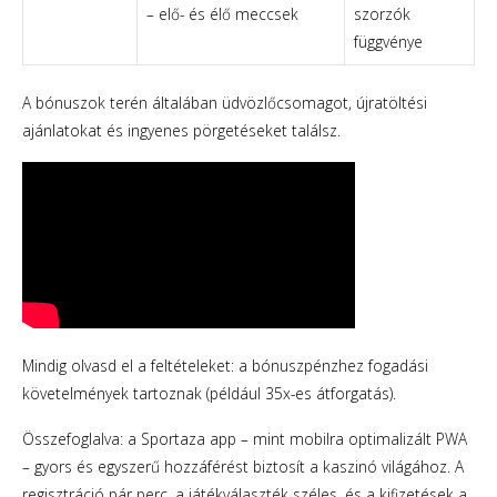
– elő- és élő meccsek
szorzók
függvénye
A bónuszok terén általában üdvözlőcsomagot, újratöltési
ajánlatokat és ingyenes pörgetéseket találsz.
Mindig olvasd el a feltételeket: a bónuszpénzhez fogadási
követelmények tartoznak (például 35x-es átforgatás).
Összefoglalva: a Sportaza app – mint mobilra optimalizált PWA
– gyors és egyszerű hozzáférést biztosít a kaszinó világához. A
regisztráció pár perc, a játékválaszték széles, és a kifizetések a