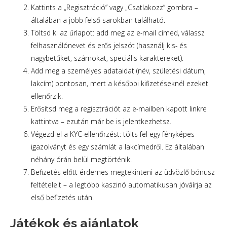
Kattints a „Regisztráció” vagy „Csatlakozz” gombra –
általában a jobb felső sarokban található.
Töltsd ki az űrlapot: add meg az e-mail címed, válassz
felhasználónevet és erős jelszót (használj kis- és
nagybetűket, számokat, speciális karaktereket).
Add meg a személyes adataidat (név, születési dátum,
lakcím) pontosan, mert a későbbi kifizetéseknél ezeket
ellenőrzik.
Erősítsd meg a regisztrációt az e-mailben kapott linkre
kattintva – ezután már be is jelentkezhetsz.
Végezd el a KYC-ellenőrzést: tölts fel egy fényképes
igazolványt és egy számlát a lakcímedről. Ez általában
néhány órán belül megtörténik.
Befizetés előtt érdemes megtekinteni az üdvözlő bónusz
feltételeit – a legtöbb kaszinó automatikusan jóváírja az
első befizetés után.
Játékok és ajánlatok