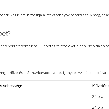
?
el rendelkezik, ami biztosítja a játékszabályok betartását. A magya
bet?
nes pörgetéseket kínál. A pontos feltételeket a bónusz oldalon ta
, míg a kifizetés 1-3 munkanapot vehet igénybe. Az alábbi táblázat
és sebessége
Kifizetés
24 óra
24 óra