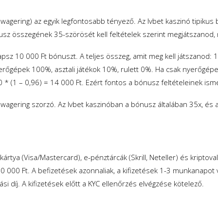
agering) az egyik legfontosabb tényező. Az lvbet kaszinó tipikus
nusz összegének 35-szörösét kell feltételek szerint megjátszanod,
kapsz 10 000 Ft bónuszt. A teljes összeg, amit meg kell játszanod: 
erőgépek 100%, asztali játékok 10%, rulett 0%. Ha csak nyerőgépe
* (1 – 0,96) = 14 000 Ft. Ezért fontos a bónusz feltételeinek ism
agering szorzó. Az lvbet kaszinóban a bónusz általában 35x, és a
rtya (Visa/Mastercard), e-pénztárcák (Skrill, Neteller) és kriptoval
10 000 Ft. A befizetések azonnaliak, a kifizetések 1-3 munkanapo
ási díj. A kifizetések előtt a KYC ellenőrzés elvégzése kötelező.