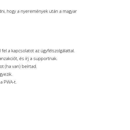
 tudni, hogy a nyeremények után a magyar
 fel a kapcsolatot az ügyfélszolgálattal.
nzakciót, és írj a supportnak.
t (ha van) beírtad.
gyezik.
 a PWA-t.