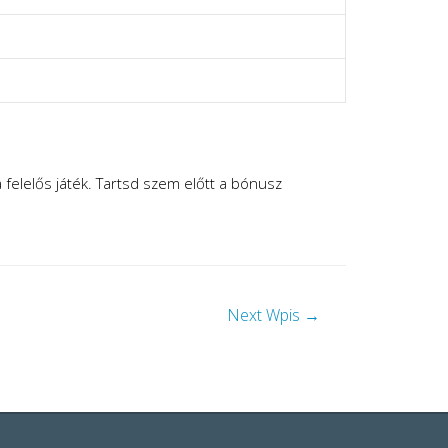
 felelős játék. Tartsd szem előtt a bónusz
Next Wpis
→