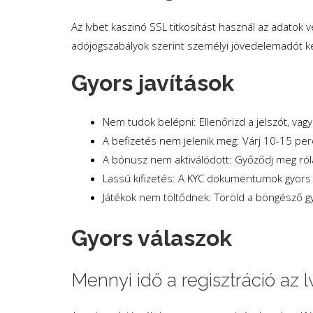
Az lvbet kaszinó SSL titkosítást használ az adatok 
adójogszabályok szerint személyi jövedelemadót kell
Gyors javítások
Nem tudok belépni: Ellenőrizd a jelszót, vagy 
A befizetés nem jelenik meg: Várj 10-15 perce
A bónusz nem aktiválódott: Győződj meg róla
Lassú kifizetés: A KYC dokumentumok gyors fe
Játékok nem töltődnek: Töröld a böngésző gyo
Gyors válaszok
Mennyi idő a regisztráció az 