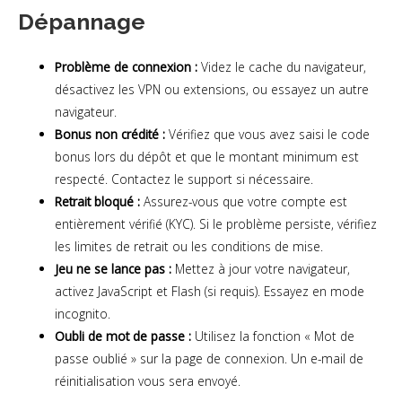
Dépannage
Problème de connexion :
Videz le cache du navigateur,
désactivez les VPN ou extensions, ou essayez un autre
navigateur.
Bonus non crédité :
Vérifiez que vous avez saisi le code
bonus lors du dépôt et que le montant minimum est
respecté. Contactez le support si nécessaire.
Retrait bloqué :
Assurez-vous que votre compte est
entièrement vérifié (KYC). Si le problème persiste, vérifiez
les limites de retrait ou les conditions de mise.
Jeu ne se lance pas :
Mettez à jour votre navigateur,
activez JavaScript et Flash (si requis). Essayez en mode
incognito.
Oubli de mot de passe :
Utilisez la fonction « Mot de
passe oublié » sur la page de connexion. Un e-mail de
réinitialisation vous sera envoyé.