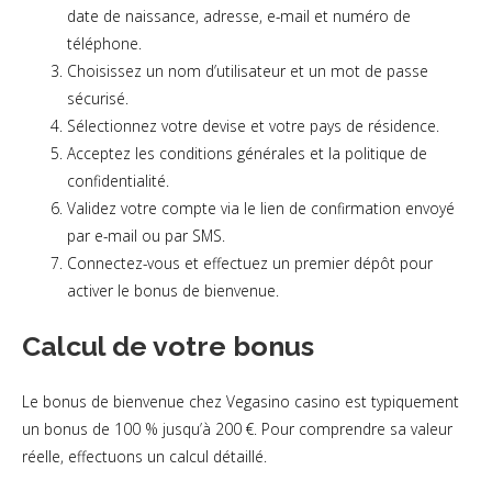
date de naissance, adresse, e-mail et numéro de
téléphone.
Choisissez un nom d’utilisateur et un mot de passe
sécurisé.
Sélectionnez votre devise et votre pays de résidence.
Acceptez les conditions générales et la politique de
confidentialité.
Validez votre compte via le lien de confirmation envoyé
par e-mail ou par SMS.
Connectez-vous et effectuez un premier dépôt pour
activer le bonus de bienvenue.
Calcul de votre bonus
Le bonus de bienvenue chez Vegasino casino est typiquement
un bonus de 100 % jusqu’à 200 €. Pour comprendre sa valeur
réelle, effectuons un calcul détaillé.