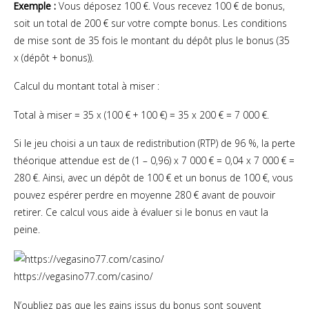
Exemple :
Vous déposez 100 €. Vous recevez 100 € de bonus,
soit un total de 200 € sur votre compte bonus. Les conditions
de mise sont de 35 fois le montant du dépôt plus le bonus (35
x (dépôt + bonus)).
Calcul du montant total à miser :
Total à miser = 35 x (100 € + 100 €) = 35 x 200 € = 7 000 €.
Si le jeu choisi a un taux de redistribution (RTP) de 96 %, la perte
théorique attendue est de (1 – 0,96) x 7 000 € = 0,04 x 7 000 € =
280 €. Ainsi, avec un dépôt de 100 € et un bonus de 100 €, vous
pouvez espérer perdre en moyenne 280 € avant de pouvoir
retirer. Ce calcul vous aide à évaluer si le bonus en vaut la
peine.
https://vegasino77.com/casino/
N’oubliez pas que les gains issus du bonus sont souvent