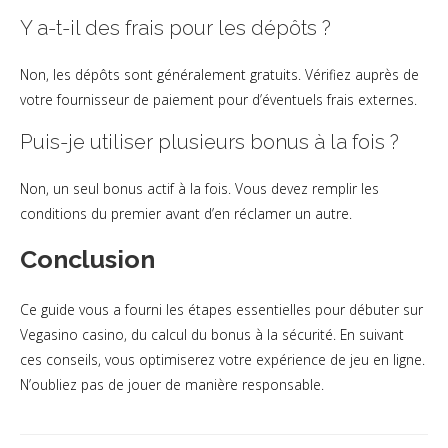
Y a-t-il des frais pour les dépôts ?
Non, les dépôts sont généralement gratuits. Vérifiez auprès de
votre fournisseur de paiement pour d’éventuels frais externes.
Puis-je utiliser plusieurs bonus à la fois ?
Non, un seul bonus actif à la fois. Vous devez remplir les
conditions du premier avant d’en réclamer un autre.
Conclusion
Ce guide vous a fourni les étapes essentielles pour débuter sur
Vegasino casino, du calcul du bonus à la sécurité. En suivant
ces conseils, vous optimiserez votre expérience de jeu en ligne.
N’oubliez pas de jouer de manière responsable.