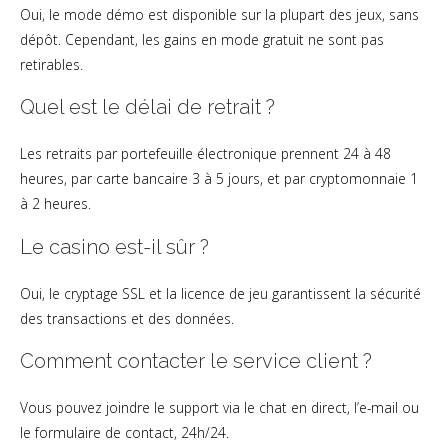
Oui, le mode démo est disponible sur la plupart des jeux, sans
dépôt. Cependant, les gains en mode gratuit ne sont pas
retirables.
Quel est le délai de retrait ?
Les retraits par portefeuille électronique prennent 24 à 48
heures, par carte bancaire 3 à 5 jours, et par cryptomonnaie 1
à 2 heures.
Le casino est-il sûr ?
Oui, le cryptage SSL et la licence de jeu garantissent la sécurité
des transactions et des données.
Comment contacter le service client ?
Vous pouvez joindre le support via le chat en direct, l’e-mail ou
le formulaire de contact, 24h/24.