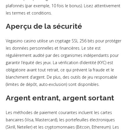
plafonnés (par exemple, 10 fois le bonus). Lisez attentivement
les termes et conditions.
Aperçu de la sécurité
Vegasino casino utilise un cryptage SSL 256 bits pour protéger
les données personnelles et financières. Le site est
régulièrement audité par des organismes indépendants pour
garantir l’équité des jeux. La vérification d’identité (KYC) est
obligatoire avant tout retrait, ce qui prévient la fraude et le
blanchiment d’argent. De plus, des outils de jeu responsable
(limites de dépôt, auto-exclusion) sont disponibles.
Argent entrant, argent sortant
Les méthodes de paiement courantes incluent les cartes
bancaires (Visa, Mastercard), les portefeuilles électroniques
(Skrill, Neteller) et les cryptomonnaies (Bitcoin, Ethereum). Les