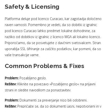
Safety & Licensing
Platforma deluje pod licenco Curacao, kar zagotavlja določeno
raven varnosti. Pomembno je vedeti, da so dobitki iz igralnic
pod licenco Curacao lahko predmet lokalne dohodnine, za
razliko od dobitkov iz igralnic z licenco MGA ali lokalno licenco.
Priporočamo, da se posvetujete z davčnim svetovalcem. Stran
uporablja SSL šifriranje za zaščito podatkov, kar pomeni, da so
vaše transakcije varne.
Common Problems & Fixes
Problem:
Pozabljeno geslo.
Rešitev:
Kliknite na povezavo »Pozabljeno geslo« na prijavni
strani in sledite navodilom za ponastavitev.
Problem:
Dokumenti za preverjanje niso bili odobreni.
Rešitev:
Prepričajte se, da so dokumenti jasni, nepotvorjeni in v