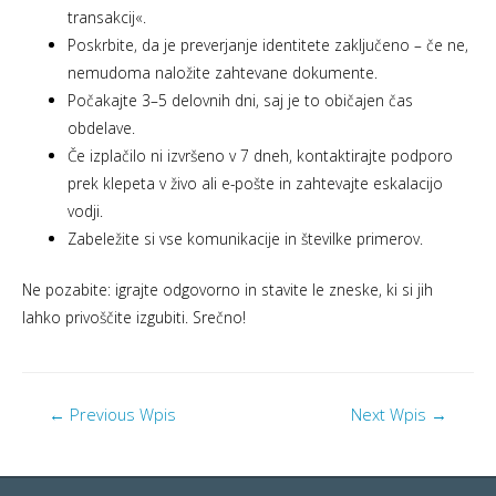
transakcij«.
Poskrbite, da je preverjanje identitete zaključeno – če ne,
nemudoma naložite zahtevane dokumente.
Počakajte 3–5 delovnih dni, saj je to običajen čas
obdelave.
Če izplačilo ni izvršeno v 7 dneh, kontaktirajte podporo
prek klepeta v živo ali e-pošte in zahtevajte eskalacijo
vodji.
Zabeležite si vse komunikacije in številke primerov.
Ne pozabite: igrajte odgovorno in stavite le zneske, ki si jih
lahko privoščite izgubiti. Srečno!
←
Previous Wpis
Next Wpis
→