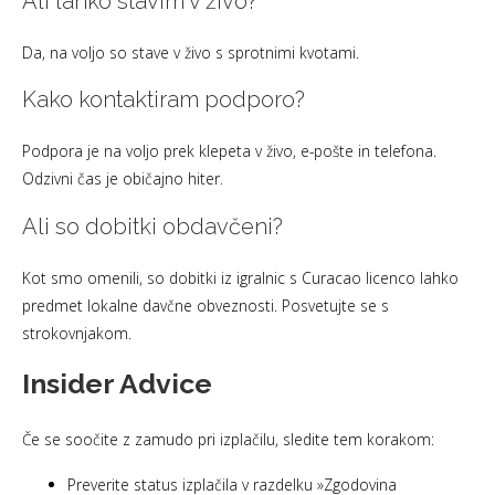
Ali lahko stavim v živo?
Da, na voljo so stave v živo s sprotnimi kvotami.
Kako kontaktiram podporo?
Podpora je na voljo prek klepeta v živo, e-pošte in telefona.
Odzivni čas je običajno hiter.
Ali so dobitki obdavčeni?
Kot smo omenili, so dobitki iz igralnic s Curacao licenco lahko
predmet lokalne davčne obveznosti. Posvetujte se s
strokovnjakom.
Insider Advice
Če se soočite z zamudo pri izplačilu, sledite tem korakom:
Preverite status izplačila v razdelku »Zgodovina