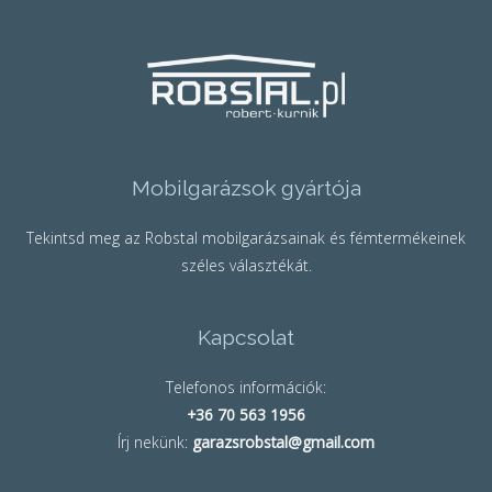
Mobilgarázsok gyártója
Tekintsd meg az Robstal mobilgarázsainak és fémtermékeinek
széles választékát.
Kapcsolat
Telefonos információk:
+36 70 563 1956
Írj nekünk:
garazsrobstal@gmail.com