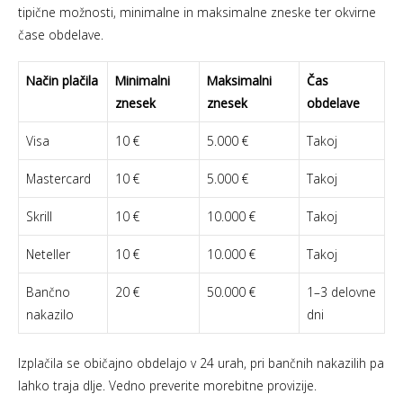
tipične možnosti, minimalne in maksimalne zneske ter okvirne
čase obdelave.
Način plačila
Minimalni
Maksimalni
Čas
znesek
znesek
obdelave
Visa
10 €
5.000 €
Takoj
Mastercard
10 €
5.000 €
Takoj
Skrill
10 €
10.000 €
Takoj
Neteller
10 €
10.000 €
Takoj
Bančno
20 €
50.000 €
1–3 delovne
nakazilo
dni
Izplačila se običajno obdelajo v 24 urah, pri bančnih nakazilih pa
lahko traja dlje. Vedno preverite morebitne provizije.