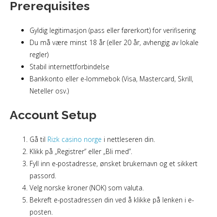
Prerequisites
Gyldig legitimasjon (pass eller førerkort) for verifisering
Du må være minst 18 år (eller 20 år, avhengig av lokale
regler)
Stabil internettforbindelse
Bankkonto eller e-lommebok (Visa, Mastercard, Skrill,
Neteller osv.)
Account Setup
Gå til
Rizk casino norge
i nettleseren din.
Klikk på „Registrer” eller „Bli med”.
Fyll inn e-postadresse, ønsket brukernavn og et sikkert
passord.
Velg norske kroner (NOK) som valuta.
Bekreft e-postadressen din ved å klikke på lenken i e-
posten.