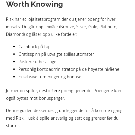
Worth Knowing
Rizk har et lojalitetsprogram der du tjener poeng for hver
innsats. Du går opp i nivåer (Bronze, Silver, Gold, Platinum,
Diamond) og låser opp ulike fordeler:
Cashback på tap
Gratisspinn på utvalgte spilleautomater
Raskere utbetalinger
Personlig kontoadministrator på de høyeste nivåene
Eksklusive turneringer og bonuser
Jo mer du spiller, desto flere poeng tjener du. Poengene kan
også byttes mot bonuspenger.
Denne guiden dekker det grunnleggende for å komme i gang
med Rizk. Husk å spille ansvarlig og sett deg grenser før du
starter.