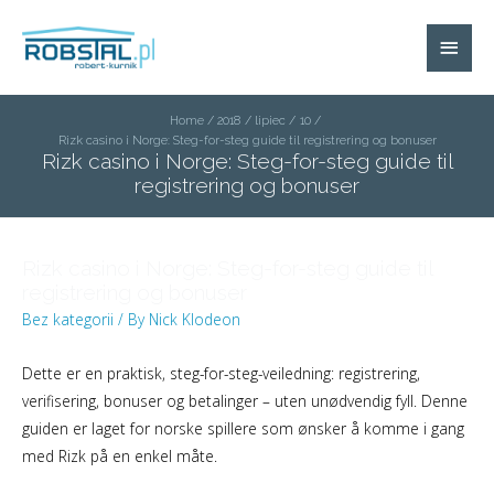
Home
2018
lipiec
10
Rizk casino i Norge: Steg-for-steg guide til registrering og bonuser
Rizk casino i Norge: Steg-for-steg guide til
registrering og bonuser
Rizk casino i Norge: Steg-for-steg guide til
registrering og bonuser
Bez kategorii
/ By
Nick Klodeon
Dette er en praktisk, steg-for-steg-veiledning: registrering,
verifisering, bonuser og betalinger – uten unødvendig fyll. Denne
guiden er laget for norske spillere som ønsker å komme i gang
med Rizk på en enkel måte.