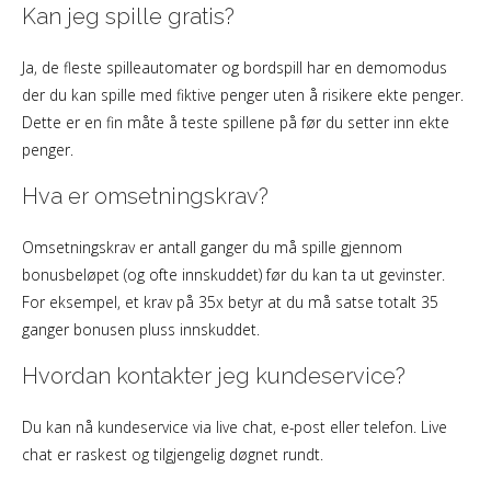
Kan jeg spille gratis?
Ja, de fleste spilleautomater og bordspill har en demomodus
der du kan spille med fiktive penger uten å risikere ekte penger.
Dette er en fin måte å teste spillene på før du setter inn ekte
penger.
Hva er omsetningskrav?
Omsetningskrav er antall ganger du må spille gjennom
bonusbeløpet (og ofte innskuddet) før du kan ta ut gevinster.
For eksempel, et krav på 35x betyr at du må satse totalt 35
ganger bonusen pluss innskuddet.
Hvordan kontakter jeg kundeservice?
Du kan nå kundeservice via live chat, e-post eller telefon. Live
chat er raskest og tilgjengelig døgnet rundt.