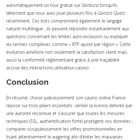
automatiquement un tour gratuit sur
Starburst
lorsqu’ils
détectent que vous avez joué plusieurs fois à
Gonzo’s Quest
récemment. Ces bots comprennent également le langage
naturel multilingue ; ils peuvent répondre instantanément aux
questions concernant les limites auto‑exclusion ou expliquer
les termes complexes comme « RTP ajusté par région ». Cette
évolution améliore non seulement la satisfaction client mais
aussi la conformité réglementaire grâce à une traçabilité
accrue des interactions utilisateur‑casino.
Conclusion
En résumé, choisir judicieusement son casino online France
repose sur trois piliers essentiels : vérifier la licence délivrée par
une autorité reconnue et s’assurer que toutes les mesures
techniques (SSL, authentification forte) protègent vos données ;
comparer scrupuleusement les offres promotionnelles en
lisant attentivement le wagering afin d’éviter les mauvaises