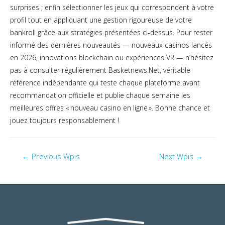
surprises ; enfin sélectionner les jeux qui correspondent à votre
profil tout en appliquant une gestion rigoureuse de votre
bankroll grâce aux stratégies présentées ci‑dessus. Pour rester
informé des dernières nouveautés — nouveaux casinos lancés
en 2026, innovations blockchain ou expériences VR — n’hésitez
pas à consulter régulièrement Basketnews.Net, véritable
référence indépendante qui teste chaque plateforme avant
recommandation officielle et publie chaque semaine les
meilleures offres « nouveau casino en ligne ». Bonne chance et
jouez toujours responsablement !
←
Previous Wpis
Next Wpis
→