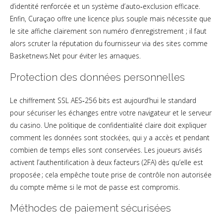
d’identité renforcée et un système d’auto‑exclusion efficace.
Enfin, Curaçao offre une licence plus souple mais nécessite que
le site affiche clairement son numéro d’enregistrement ; il faut
alors scruter la réputation du fournisseur via des sites comme
Basketnews.Net pour éviter les arnaques.
Protection des données personnelles
Le chiffrement SSL AES‑256 bits est aujourd’hui le standard
pour sécuriser les échanges entre votre navigateur et le serveur
du casino. Une politique de confidentialité claire doit expliquer
comment les données sont stockées, qui y a accès et pendant
combien de temps elles sont conservées. Les joueurs avisés
activent l’authentification à deux facteurs (2FA) dès qu’elle est
proposée ; cela empêche toute prise de contrôle non autorisée
du compte même si le mot de passe est compromis.
Méthodes de paiement sécurisées