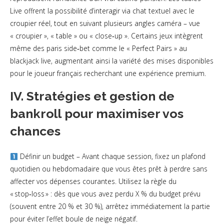
Live offrent la possibilité d’interagir via chat textuel avec le
croupier réel, tout en suivant plusieurs angles caméra – vue
« croupier », « table » ou « close‑up ». Certains jeux intègrent
même des paris side‑bet comme le « Perfect Pairs » au
blackjack live, augmentant ainsi la variété des mises disponibles
pour le joueur français recherchant une expérience premium.
IV. Stratégies et gestion de
bankroll pour maximiser vos
chances
Définir un budget – Avant chaque session, fixez un plafond
quotidien ou hebdomadaire que vous êtes prêt à perdre sans
affecter vos dépenses courantes. Utilisez la règle du
« stop‑loss » : dès que vous avez perdu X % du budget prévu
(souvent entre 20 % et 30 %), arrêtez immédiatement la partie
pour éviter l’effet boule de neige négatif.