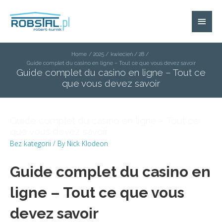
Home
2025
kwiecień
28
Guide complet du casino en ligne – Tout ce que vous devez savoir
Guide complet du casino en ligne – Tout ce
que vous devez savoir
Guide complet du casino en ligne – Tout ce
que vous devez savoir
Bez kategorii
/ By
Nick Klodeon
Guide complet du casino en
ligne – Tout ce que vous
devez savoir