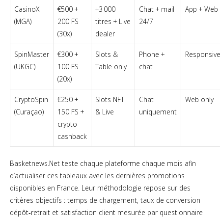
CasinoX
€500 +
+3 000
Chat + mail
App + Web
(MGA)
200 FS
titres + Live
24/7
(30x)
dealer
SpinMaster
€300 +
Slots &
Phone +
Responsiv
(UKGC)
100 FS
Table only
chat
(20x)
CryptoSpin
€250 +
Slots NFT
Chat
Web only
(Curaçao)
150 FS +
& Live
uniquement
crypto
cashback
Basketnews.Net teste chaque plateforme chaque mois afin
d’actualiser ces tableaux avec les dernières promotions
disponibles en France. Leur méthodologie repose sur des
critères objectifs : temps de chargement, taux de conversion
dépôt‑retrait et satisfaction client mesurée par questionnaire