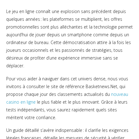
Le jeu en ligne connaît une explosion sans précédent depuis
quelques années : les plateformes se multiplient, les offres
promotionnelles sont plus alléchantes et la technologie permet
aujourd’hui de jouer depuis un smartphone comme depuis un
ordinateur de bureau. Cette démocratisation attire à la fois les
joueurs occasionnels et les passionnés de stratégies, tous
désireux de profiter d’une expérience immersive sans se
déplacer.
Pour vous aider à naviguer dans cet univers dense, nous vous
invitons à consulter le site de référence Basketnews.Net, qui
propose chaque jour des classements actualisés du
nouveau
casino en ligne
le plus fiable et le plus innovant. Grâce à leurs
tests indépendants, vous saurez rapidement quels sites
méritent votre confiance.
Un guide détaillé s’avère indispensable : il clarifie les exigences
légales françaises, détaille les mesures de sécurité à vérifier,