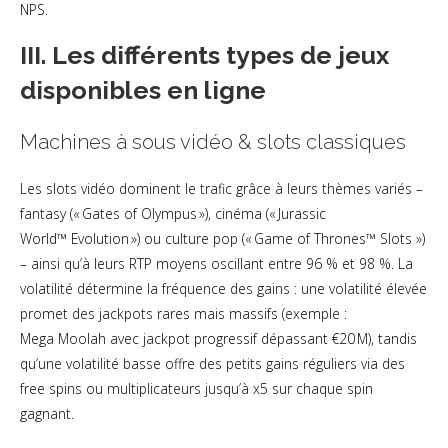
NPS.
III. Les différents types de jeux
disponibles en ligne
Machines à sous vidéo & slots classiques
Les slots vidéo dominent le trafic grâce à leurs thèmes variés –
fantasy (« Gates of Olympus »), cinéma (« Jurassic
World™ Evolution ») ou culture pop (« Game of Thrones™ Slots »)
– ainsi qu’à leurs RTP moyens oscillant entre 96 % et 98 %. La
volatilité détermine la fréquence des gains : une volatilité élevée
promet des jackpots rares mais massifs (exemple :
Mega Moolah avec jackpot progressif dépassant €20 M), tandis
qu’une volatilité basse offre des petits gains réguliers via des
free spins ou multiplicateurs jusqu’à x5 sur chaque spin
gagnant.