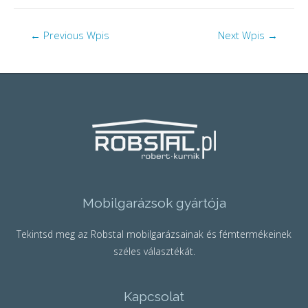
←
Previous Wpis
Next Wpis
→
Mobilgarázsok gyártója
Tekintsd meg az Robstal mobilgarázsainak és fémtermékeinek
széles választékát.
Kapcsolat