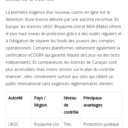
La première exigence d’un nouveau casino en ligne est la
détention d’une licence délivrée par une autorité reconnue. En
Europe, les licences UKGC (Royaume‑Uni) et MGA (Malte) offrent
le plus haut niveau de protection grâce à des audits réguliers et
à l’obligation de séparer les fonds des joueurs des comptes
opérationnels. Certaines plateformes obtiennent également la
certification eCOGRA qui garantit l’équité des jeux via des tests
indépendants. En comparaison, les licences de Curaçao sont
plus accessibles mais moins strictes sur le plan du contrôle
financier ; elles conviennent surtout aux sites qui ciblent un
public international sans exigences réglementaires élevées.
Autorité
Pays /
Niveau
Principaux
Région
de
avantages
contrôle
UKGC
Royaume‑Uni
Très
Protection juridique