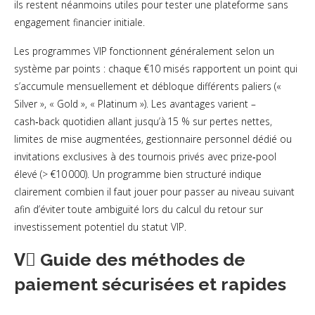
ils restent néanmoins utiles pour tester une plateforme sans
engagement financier initiale.
Les programmes VIP fonctionnent généralement selon un
système par points : chaque €10 misés rapportent un point qui
s’accumule mensuellement et débloque différents paliers («
Silver », « Gold », « Platinum »). Les avantages varient –
cash‑back quotidien allant jusqu’à 15 % sur pertes nettes,
limites de mise augmentées, gestionnaire personnel dédié ou
invitations exclusives à des tournois privés avec prize‑pool
élevé (> €10 000). Un programme bien structuré indique
clairement combien il faut jouer pour passer au niveau suivant
afin d’éviter toute ambiguïté lors du calcul du retour sur
investissement potentiel du statut VIP.
V️⃣ Guide des méthodes de
paiement sécurisées et rapides