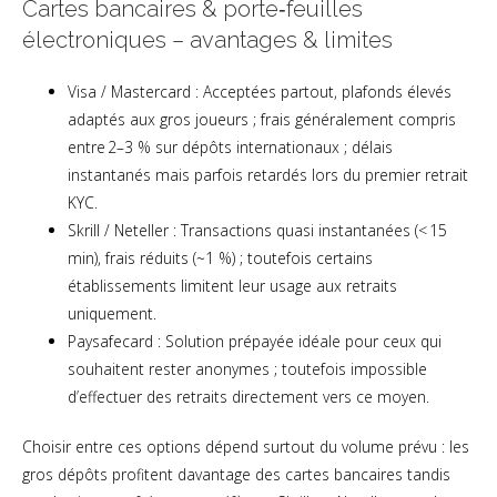
Cartes bancaires & porte‑feuilles
électroniques – avantages & limites
Visa / Mastercard : Acceptées partout, plafonds élevés
adaptés aux gros joueurs ; frais généralement compris
entre 2–3 % sur dépôts internationaux ; délais
instantanés mais parfois retardés lors du premier retrait
KYC.
Skrill / Neteller : Transactions quasi instantanées (< 15
min), frais réduits (~1 %) ; toutefois certains
établissements limitent leur usage aux retraits
uniquement.
Paysafecard : Solution prépayée idéale pour ceux qui
souhaitent rester anonymes ; toutefois impossible
d’effectuer des retraits directement vers ce moyen.
Choisir entre ces options dépend surtout du volume prévu : les
gros dépôts profitent davantage des cartes bancaires tandis