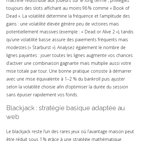
machine redistribue aux joueurs sur le long terme ; privilégiez
toujours des slots affichant au moins 96 % comme « Book of
Dead ». La volatilité détermine la fréquence et l’amplitude des
gains : une volatilité élevée génère peu de victoires mais
potentiellement massives (exemple : « Dead or Alive 2 »), tandis
qu’une volatilité basse assure des paiements fréquents mais
modestes (« Starburst »). Analysez également le nombre de
lignes payantes : jouer toutes les lignes augmente vos chances
d’activer une combinaison gagnante mais multiplie aussi votre
mise totale par tour. Une bonne pratique consiste à démarrer
avec une mise équivalente à 1–2 % du bankroll puis ajuster
selon la volatilité choisie afin d’optimiser la durée du session
sans épuiser rapidement vos fonds.
Blackjack : stratégie basique adaptée au
web
Le blackjack reste l’un des rares jeux où l’avantage maison peut
être réduit sous 1 % grâce à une stratégie mathématique