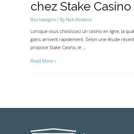
chez Stake Casino
Bez kategorii
/ By
Nick Klodeon
Lorsque vous choisissez un casino en ligne, la quali
gains arrivent rapidement. Selon une étude récente
propose Stake Casino, le …
Read More »