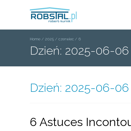
Home
2025
czerwiec
6
Dzień:
2025-06-06
Dzień:
2025-06-06
6 Astuces Incontou