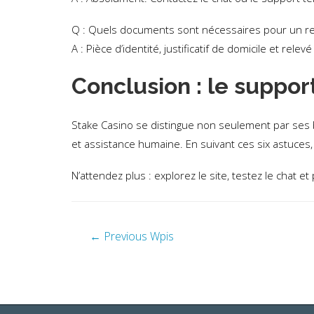
Q : Quels documents sont nécessaires pour un ret
A : Pièce d’identité, justificatif de domicile et rele
Conclusion : le suppo
Stake Casino se distingue non seulement par ses 
et assistance humaine. En suivant ces six astuces
N’attendez plus : explorez le site, testez le chat 
Nawigacja
←
Previous Wpis
wpisu