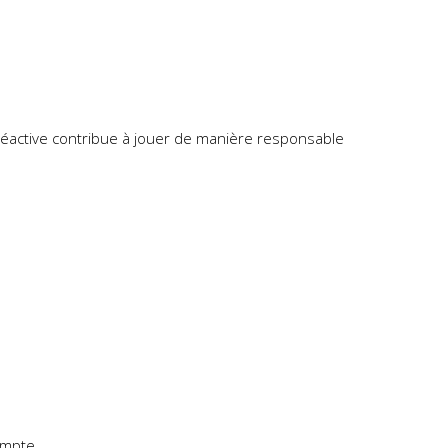
réactive contribue à jouer de manière responsable
ompte.