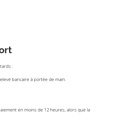
ort
tards :
 relevé bancaire à portée de main.
e paiement en moins de 12 heures, alors que la