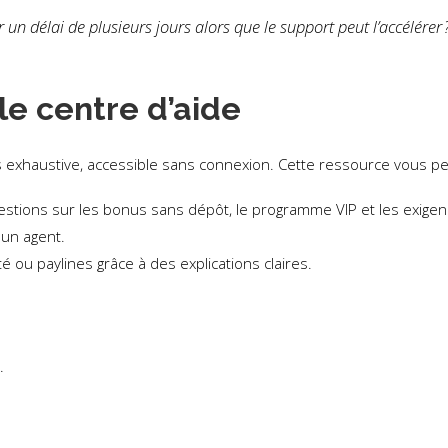
un délai de plusieurs jours alors que le support peut l’accélérer 
 le centre d’aide
exhaustive, accessible sans connexion. Cette ressource vous pe
stions sur les bonus sans dépôt, le programme VIP et les exigen
 un agent.
 ou paylines grâce à des explications claires.
.