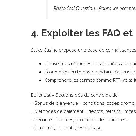
Rhetorical Question : Pourquoi accepter 
4. Exploiter les FAQ et
Stake Casino propose une base de connaissances 
Trouver des réponses instantanées aux que
Économiser du temps en évitant d’attendre
Comprendre les termes comme RTP, volatilité
Bullet List – Sections clés du centre d’aide
– Bonus de bienvenue – conditions, codes promo.
– Méthodes de paiement – dépôts, retraits, limites
– Sécurité – licences, protection des données.
– Jeux – règles, stratégies de base.