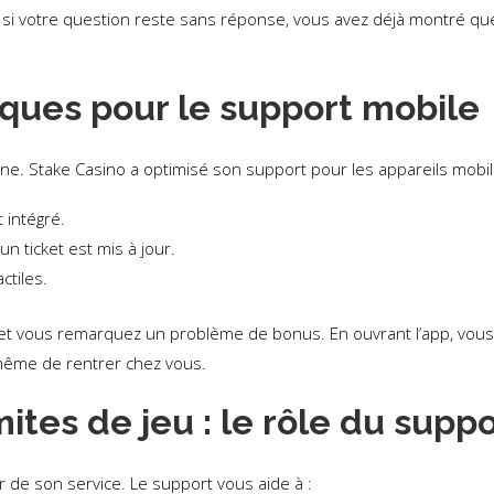
t ; si votre question reste sans réponse, vous avez déjà montré que
iques pour le support mobile
one. Stake Casino a optimisé son support pour les appareils mobil
 intégré.
n ticket est mis à jour.
ctiles.
t vous remarquez un problème de bonus. En ouvrant l’app, vous
même de rentrer chez vous.
mites de jeu : le rôle du supp
 de son service. Le support vous aide à :