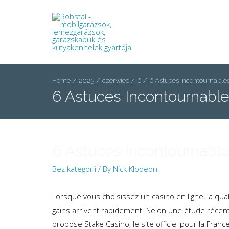
Home
2025
czerwiec
6
6 Astuces Incontournables
6 Astuces Incontournable
6 Astuces Incontournable
Bez kategorii
/ By
Nick Klodeon
Lorsque vous choisissez un casino en ligne, la quali
gains arrivent rapidement. Selon une étude récente
propose Stake Casino, le site officiel pour la Fra