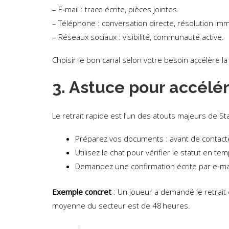
– E‑mail : trace écrite, pièces jointes.
– Téléphone : conversation directe, résolution im
– Réseaux sociaux : visibilité, communauté active.
Choisir le bon canal selon votre besoin accélère la
3. Astuce pour accélér
Le retrait rapide est l’un des atouts majeurs de St
Préparez vos documents : avant de contacter l
Utilisez le chat pour vérifier le statut en tem
Demandez une confirmation écrite par e‑mail
Exemple concret
: Un joueur a demandé le retrait 
moyenne du secteur est de 48 heures.