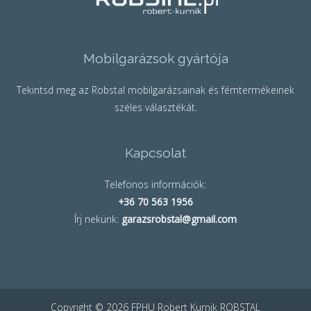
Mobilgarázsok gyártója
Tekintsd meg az Robstal mobilgarázsainak és fémtermékeinek
széles választékát.
Kapcsolat
Telefonos információk:
+36 70 563 1956
Írj nekünk:
garazsrobstal@gmail.com
Copyright © 2026 FPHU Robert Kurnik ROBSTAL