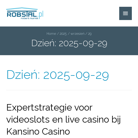
Home
2025
wrzesień
29
Dzień:
2025-09-29
Dzień:
2025-09-29
Expertstrategie voor
videoslots en live casino bij
Kansino Casino