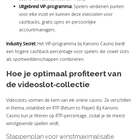
Uitgebreid VIP‑programma:
Spelers verdienen punten
voor elke inzet en kunnen deze inwisselen voor
cashbacks, gratis spins en persoonlijke
accountmanagers.
Industry Secret:
Het VIP‑programma bij Kansino Casino biedt
een hogere cashback‑percentage voor spelers die zowel slots
als sportweddenschappen combineren.
Hoe je optimaal profiteert van
de videoslot‑collectie
Videoslots vormen de kern van elk online casino. Ze verschillen
in thema, volatiliteit en RTP (Return to Player). Bij Kansino
Casino kun je filteren op RTP‑percentage, zodat je de meest
winstgevende spellen vindt.
Stappenplan voor winstmaximalisatie