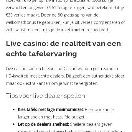
inzet van €10 per spin. Na 100 spins (totaal €1.000) kun je
verwachten ongeveer €961 terug te krijgen, wat betekent dat je
€39 verlies maakt. Door de 50 gratis spins van de
welkomstbonus te gebruiken, kun je dit verlies compenseren of
zelfs winst maken, mits je de inzetlimieten respecteert.
Live casino: de realiteit van een
echte tafelervaring
Live casino spellen bij Kansino Casino worden gestreamd in
HD‑kwaliteit met echte dealers. Dit geeft een authentieke sfeer,
maar ook extra kansen om je winst te vergroten.
Tips voor live dealer spellen
Kies tafels met lage minimuminzet:
Hierdoor kun je
langer spelen met hetzelfde budget.
Let op de dealer’s snelheid:
Snellere dealers geven
minder tijd om strategische beslissingen te overdenken,