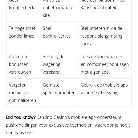
licentiecheck
onbetrouwbare
Kansspelautoriteit
site
Te hoge inzet
Snel
Stel limieten in via de
zonder limiet
bankrollverlies
responsible gambling
tools
Alleen op
Verhoogde
Lees de voorwaarden
bonussen
wagering
en combineer bonussen
vertrouwen
vereisten
met eigen spel
Vergeten
Gemiste
Gebruik de mobiele app
mobiel te
speelmomenten
voor 24/7 toegang
optimaliseren
Did You Know?
Kansino Casino’s mobiele app ondersteunt
push‑meldingen voor exclusieve toernooien, waardoor je nooit
een kans mist.