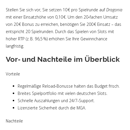
Stellen Sie sich vor, Sie setzen 10 € pro Spielrunde auf
Dragonia
mit einer Einsatzhöhe von 0,10 €. Um den 20‑fachen Umsatz
von 20 € Bonus zu erreichen, benötigen Sie 200 € Einsatz – das
entspricht 20 Spielrunden. Durch das Spielen von Slots mit
hoher RTP (z. B. 96,5 %) erhöhen Sie Ihre Gewinnchance
langfristig.
Vor‑ und Nachteile im Überblick
Vorteile
Regelmäßige Reload‑Bonusse halten das Budget frisch.
Breites Spielportfolio mit vielen deutschen Slots.
Schnelle Auszahlungen und 24/7‑Support.
Lizenzierte Sicherheit durch die MGA.
Nachteile