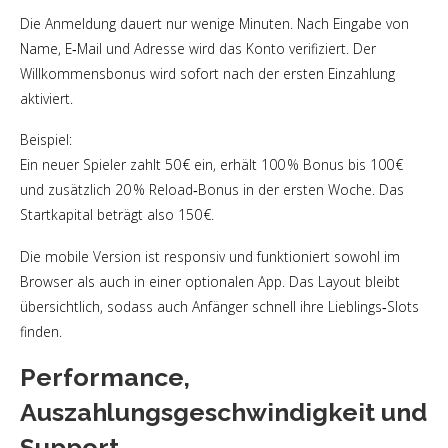
Die Anmeldung dauert nur wenige Minuten. Nach Eingabe von
Name, E‑Mail und Adresse wird das Konto verifiziert. Der
Willkommensbonus wird sofort nach der ersten Einzahlung
aktiviert.
Beispiel:
Ein neuer Spieler zahlt 50 € ein, erhält 100 % Bonus bis 100 €
und zusätzlich 20 % Reload‑Bonus in der ersten Woche. Das
Startkapital beträgt also 150 €.
Die mobile Version ist responsiv und funktioniert sowohl im
Browser als auch in einer optionalen App. Das Layout bleibt
übersichtlich, sodass auch Anfänger schnell ihre Lieblings‑Slots
finden.
Performance,
Auszahlungsgeschwindigkeit und
Support