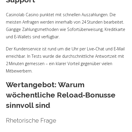
Casinolab Casino punktet mit schnellen Auszahlungen. Die
meisten Anfragen werden innerhalb von 24 Stunden bearbeitet.
Gängige Zahlungsmethoden wie Sofortüberweisung, Kreditkarte
und E‑Wallets sind verfügbar.
Der Kundenservice ist rund um die Uhr per Live‑Chat und E‑Mail
erreichbar. In Tests wurde die durchschnittliche Antwortzeit mit
2 Minuten gemessen – ein klarer Vorteil gegenüber vielen
Mitbewerbern.
Wertangebot: Warum
wöchentliche Reload‑Bonusse
sinnvoll sind
Rhetorische Frage