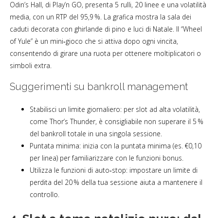
Odin’s Hall, di Play’n GO, presenta 5 rulli, 20 linee e una volatilità
media, con un RTP del 95,9 %. La grafica mostra la sala dei
caduti decorata con ghirlande di pino e luci di Natale. Il “Wheel
of Yule” è un mini‑gioco che si attiva dopo ogni vincita,
consentendo di girare una ruota per ottenere moltiplicatori o
simboli extra.
Suggerimenti su bankroll management
Stabilisci un limite giornaliero: per slot ad alta volatilità,
come Thor’s Thunder, è consigliabile non superare il 5 %
del bankroll totale in una singola sessione.
Puntata minima: inizia con la puntata minima (es. €0,10
per linea) per familiarizzare con le funzioni bonus.
Utilizza le funzioni di auto‑stop: impostare un limite di
perdita del 20 % della tua sessione aiuta a mantenere il
controllo.