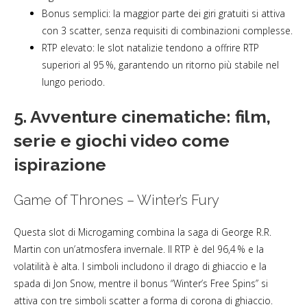
Bonus semplici: la maggior parte dei giri gratuiti si attiva
con 3 scatter, senza requisiti di combinazioni complesse.
RTP elevato: le slot natalizie tendono a offrire RTP
superiori al 95 %, garantendo un ritorno più stabile nel
lungo periodo.
5. Avventure cinematiche: film,
serie e giochi video come
ispirazione
Game of Thrones – Winter’s Fury
Questa slot di Microgaming combina la saga di George R.R.
Martin con un’atmosfera invernale. Il RTP è del 96,4 % e la
volatilità è alta. I simboli includono il drago di ghiaccio e la
spada di Jon Snow, mentre il bonus “Winter’s Free Spins” si
attiva con tre simboli scatter a forma di corona di ghiaccio.