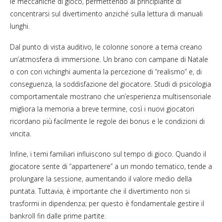
le meccaniche di gioco, permettendo al principiante di
concentrarsi sul divertimento anziché sulla lettura di manuali
lunghi.
Dal punto di vista auditivo, le colonne sonore a tema creano
un’atmosfera di immersione. Un brano con campane di Natale
o con cori vichinghi aumenta la percezione di “realismo” e, di
conseguenza, la soddisfazione del giocatore. Studi di psicologia
comportamentale mostrano che un’esperienza multisensoriale
migliora la memoria a breve termine, così i nuovi giocatori
ricordano più facilmente le regole dei bonus e le condizioni di
vincita.
Infine, i temi familiari influiscono sul tempo di gioco. Quando il
giocatore sente di “appartenere” a un mondo tematico, tende a
prolungare la sessione, aumentando il valore medio della
puntata. Tuttavia, è importante che il divertimento non si
trasformi in dipendenza; per questo è fondamentale gestire il
bankroll fin dalle prime partite.