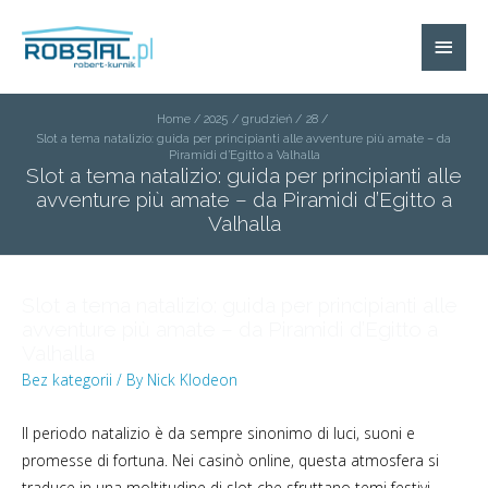
Home
2025
grudzień
28
Slot a tema natalizio: guida per principianti alle avventure più amate – da
Piramidi d’Egitto a Valhalla
Slot a tema natalizio: guida per principianti alle
avventure più amate – da Piramidi d’Egitto a
Valhalla
Slot a tema natalizio: guida per principianti alle
avventure più amate – da Piramidi d’Egitto a
Valhalla
Bez kategorii
/ By
Nick Klodeon
Il periodo natalizio è da sempre sinonimo di luci, suoni e
promesse di fortuna. Nei casinò online, questa atmosfera si
traduce in una moltitudine di slot che sfruttano temi festivi,