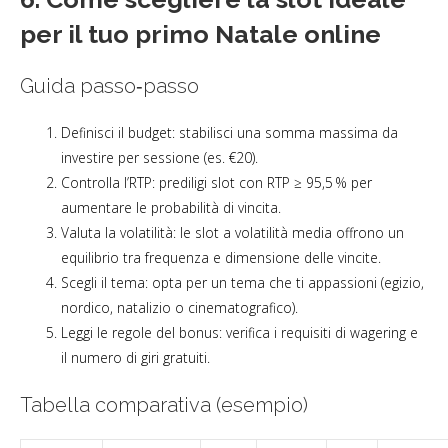
per il tuo primo Natale online
Guida passo‑passo
Definisci il budget: stabilisci una somma massima da
investire per sessione (es. €20).
Controlla l’RTP: prediligi slot con RTP ≥ 95,5 % per
aumentare le probabilità di vincita.
Valuta la volatilità: le slot a volatilità media offrono un
equilibrio tra frequenza e dimensione delle vincite.
Scegli il tema: opta per un tema che ti appassioni (egizio,
nordico, natalizio o cinematografico).
Leggi le regole del bonus: verifica i requisiti di wagering e
il numero di giri gratuiti.
Tabella comparativa (esempio)