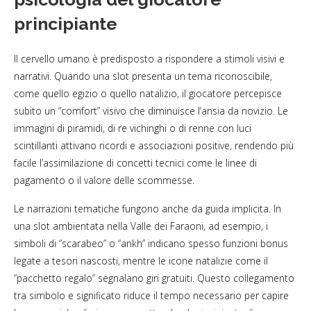
principiante
Il cervello umano è predisposto a rispondere a stimoli visivi e
narrativi. Quando una slot presenta un tema riconoscibile,
come quello egizio o quello natalizio, il giocatore percepisce
subito un “comfort” visivo che diminuisce l’ansia da novizio. Le
immagini di piramidi, di re vichinghi o di renne con luci
scintillanti attivano ricordi e associazioni positive, rendendo più
facile l’assimilazione di concetti tecnici come le linee di
pagamento o il valore delle scommesse.
Le narrazioni tematiche fungono anche da guida implicita. In
una slot ambientata nella Valle dei Faraoni, ad esempio, i
simboli di “scarabeo” o “ankh” indicano spesso funzioni bonus
legate a tesori nascosti, mentre le icone natalizie come il
“pacchetto regalo” segnalano giri gratuiti. Questo collegamento
tra simbolo e significato riduce il tempo necessario per capire