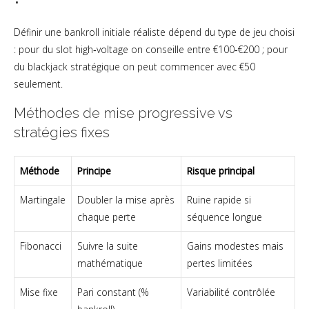
Définir une bankroll initiale réaliste dépend du type de jeu choisi
: pour du slot high‑voltage on conseille entre €100‑€200 ; pour
du blackjack stratégique on peut commencer avec €50
seulement.
Méthodes de mise progressive vs
stratégies fixes
Méthode
Principe
Risque principal
Martingale
Doubler la mise après
Ruine rapide si
chaque perte
séquence longue
Fibonacci
Suivre la suite
Gains modestes mais
mathématique
pertes limitées
Mise fixe
Pari constant (%
Variabilité contrôlée