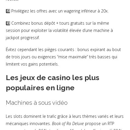
2️⃣ Privilégiez les offres avec un wagering inférieur à 20x.
3️⃣ Combinez bonus dépôt + tours gratuits sur la même
session pour exploiter la volatilité élevée d’une machine à
jackpot progressif.
Évitez cependant les pièges courants : bonus expirant au bout
de trois jours ou exigences “mise maximale” très basses qui
limitent vos gains potentiels.
Les jeux de casino les plus
populaires en ligne
Machines à sous vidéo
Les slots dominent le trafic grâce à leurs thèmes variés et leurs
mécaniques innovantes.
Book of Ra Deluxe
propose un RTP