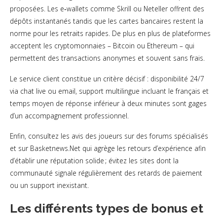
proposées. Les e‑wallets comme Skrill ou Neteller offrent des
dépôts instantanés tandis que les cartes bancaires restent la
norme pour les retraits rapides. De plus en plus de plateformes
acceptent les cryptomonnaies – Bitcoin ou Ethereum – qui
permettent des transactions anonymes et souvent sans frais.
Le service client constitue un critère décisif : disponibilité 24/7
via chat live ou email, support multilingue incluant le français et
temps moyen de réponse inférieur à deux minutes sont gages
d’un accompagnement professionnel.
Enfin, consultez les avis des joueurs sur des forums spécialisés
et sur Basketnews.Net qui agrège les retours d’expérience afin
d’établir une réputation solide ; évitez les sites dont la
communauté signale régulièrement des retards de paiement
ou un support inexistant.
Les différents types de bonus et