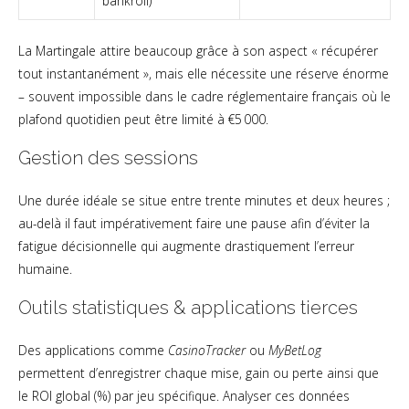
bankroll)
La Martingale attire beaucoup grâce à son aspect « récupérer
tout instantanément », mais elle nécessite une réserve énorme
– souvent impossible dans le cadre réglementaire français où le
plafond quotidien peut être limité à €5 000.
Gestion des sessions
Une durée idéale se situe entre trente minutes et deux heures ;
au-delà il faut impérativement faire une pause afin d’éviter la
fatigue décisionnelle qui augmente drastiquement l’erreur
humaine.
Outils statistiques & applications tierces
Des applications comme
CasinoTracker
ou
MyBetLog
permettent d’enregistrer chaque mise, gain ou perte ainsi que
le ROI global (%) par jeu spécifique. Analyser ces données