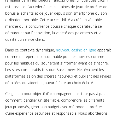
l’ampleur parmi les joueurs francophones. En quelques clics, il
est possible d’accéder à des centaines de jeux, de profiter de
bonus alléchants et de jouer depuis son smartphone ou son
ordinateur portable. Cette accessibilité a créé un véritable
marché où la concurrence pousse chaque opérateur à se
démarquer par l’innovation, la variété des paiements et la
qualité du service client.
Dans ce contexte dynamique,
nouveau casino en ligne
apparaît
comme un repère incontournable pour les novices comme
pour les habitués qui souhaitent s’informer avant de s’inscrire.
Les sites comparatifs tels que Basketnews.Net évaluent les
plateformes selon des critères rigoureux et publient des revues
détaillées qui aident le joueur à faire un choix éclairé.
Ce guide a pour objectif d’accompagner le lecteur pas à pas :
comment identifier un site fiable, comprendre les différents
jeux proposés, gérer son budget avec méthode et profiter
d’une expérience sécurisée et responsable. Nous aborderons