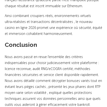
chaque résultat est inscrit immuable sur Ethereum.
Ainsi combinant croupiers réels, environnements virtuels
ultra‑réalistes et transactions décentralisées , le nouveau
casino en ligne 2026 promet une expérience où sécurité, équité
et immersion cohabitent harmonieusement.
Conclusion
Nous avons passé en revue l’ensemble des critères
indispensables pour choisir judicieusement votre plateforme :
licence reconnue, audit RNG/eCOGRA certifié, méthodes
financières sécurisées et service client disponible rapidement.
Nous avons détaillé comment décrypter bonuses variés tout en
évitant leurs pièges cachés , présenté les jeux phares dont RTP
moyen varie selon volatilité , expliqué quelles protections
techniques assurent vos données personnelles ainsi que quels
outils vous aideront à gérer efficacement votre bankroll.