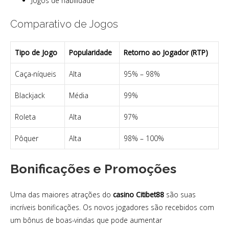
Jogos de habilidade
Comparativo de Jogos
Tipo de Jogo
Popularidade
Retorno ao Jogador (RTP)
Caça-níqueis
Alta
95% – 98%
Blackjack
Média
99%
Roleta
Alta
97%
Pôquer
Alta
98% – 100%
Bonificações e Promoções
Uma das maiores atrações do
casino Citibet88
são suas
incríveis bonificações. Os novos jogadores são recebidos com
um bônus de boas-vindas que pode aumentar