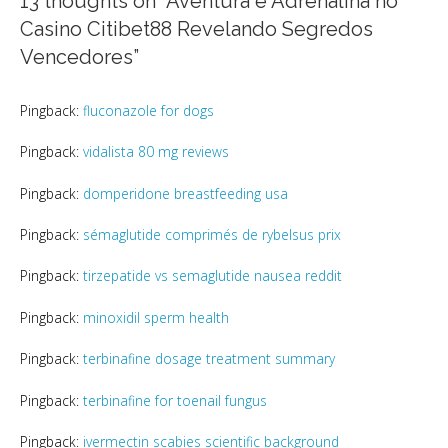
13 thoughts on “Aventura e Adrenalina no
Casino Citibet88 Revelando Segredos
Vencedores”
Pingback:
fluconazole for dogs
Pingback:
vidalista 80 mg reviews
Pingback:
domperidone breastfeeding usa
Pingback:
sémaglutide comprimés de rybelsus prix
Pingback:
tirzepatide vs semaglutide nausea reddit
Pingback:
minoxidil sperm health
Pingback:
terbinafine dosage treatment summary
Pingback:
terbinafine for toenail fungus
Pingback:
ivermectin scabies scientific background