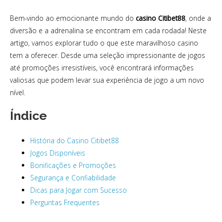
Bem-vindo ao emocionante mundo do
casino Citibet88
, onde a
diversão e a adrenalina se encontram em cada rodada! Neste
artigo, vamos explorar tudo o que este maravilhoso casino
tem a oferecer. Desde uma seleção impressionante de jogos
até promoções irresistíveis, você encontrará informações
valiosas que podem levar sua experiência de jogo a um novo
nível.
Índice
História do Casino Citibet88
Jogos Disponíveis
Bonificações e Promoções
Segurança e Confiabilidade
Dicas para Jogar com Sucesso
Perguntas Frequentes