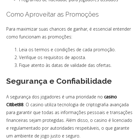
Como Aproveitar as Promoções
Para maximizar suas chances de ganhar, é essencial entender
como funcionam as promoções:
Leia os termos e condições de cada promoção.
Verifique os requisitos de aposta.
Fique atento às datas de validade das ofertas.
Segurança e Confiabilidade
A segurança dos jogadores é uma prioridade no
casino
Citibet88
. O casino utiliza tecnologia de criptografia avançada
para garantir que todas as informações pessoais e transações
financeiras sejam protegidas. Além disso, o casino é licenciado
e regulamentado por autoridades respeitáveis, o que garante
um ambiente de jogo justo e seguro.