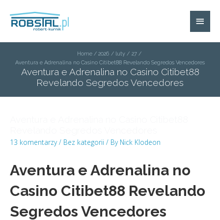
Home
2026
luty
27
Aventura e Adrenalina no Casino Citibet88 Revelando Segredos Vencedores
Aventura e Adrenalina no Casino Citibet88
Revelando Segredos Vencedores
Aventura e Adrenalina no Casino Citibet88
Revelando Segredos Vencedores
13 komentarzy
/
Bez kategorii
/ By
Nick Klodeon
Aventura e Adrenalina no
Casino Citibet88 Revelando
Segredos Vencedores