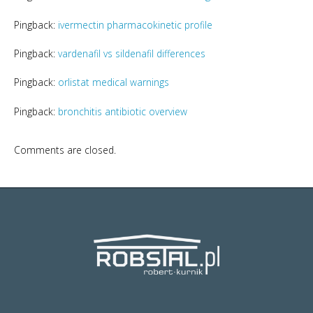
Pingback:
ivermectin pharmacokinetic profile
Pingback:
vardenafil vs sildenafil differences
Pingback:
orlistat medical warnings
Pingback:
bronchitis antibiotic overview
Comments are closed.