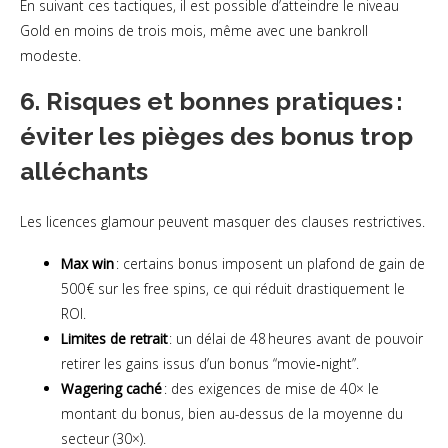
En suivant ces tactiques, il est possible d’atteindre le niveau
Gold en moins de trois mois, même avec une bankroll
modeste.
6. Risques et bonnes pratiques :
éviter les pièges des bonus trop
alléchants
Les licences glamour peuvent masquer des clauses restrictives.
Max win
: certains bonus imposent un plafond de gain de
500 € sur les free spins, ce qui réduit drastiquement le
ROI.
Limites de retrait
: un délai de 48 heures avant de pouvoir
retirer les gains issus d’un bonus “movie‑night”.
Wagering caché
: des exigences de mise de 40× le
montant du bonus, bien au-dessus de la moyenne du
secteur (30×).