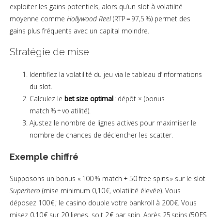
exploiter les gains potentiels, alors qu’un slot à volatilité
moyenne comme
Hollywood Reel
(RTP = 97,5 %) permet des
gains plus fréquents avec un capital moindre.
Stratégie de mise
Identifiez la volatilité du jeu via le tableau d’informations
du slot.
Calculez le
bet size optimal
: dépôt × (bonus
match % ÷ volatilité).
Ajustez le nombre de lignes actives pour maximiser le
nombre de chances de déclencher les scatter.
Exemple chiffré
Supposons un bonus « 100 % match + 50 free spins » sur le slot
Superhero
(mise minimum 0,10 €, volatilité élevée). Vous
déposez 100 € ; le casino double votre bankroll à 200 €. Vous
misez 0,10 € sur 20 lignes, soit 2 € par spin. Après 25 spins (50 FS