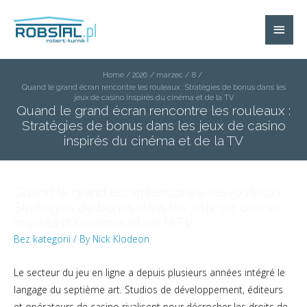
Home
2026
marzec
8
Quand le grand écran rencontre les rouleaux : Stratégies de bonus dans les
jeux de casino inspirés du cinéma et de la TV
Quand le grand écran rencontre les rouleaux :
Stratégies de bonus dans les jeux de casino
inspirés du cinéma et de la TV
Quand le grand écran rencontre les rouleaux :
Stratégies de bonus dans les jeux de casino
inspirés du cinéma et de la TV
Bez kategorii
/ By
Nick Klodeon
Le secteur du jeu en ligne a depuis plusieurs années intégré le
langage du septième art. Studios de développement, éditeurs
et opérateurs de casino rivalisent pour décrocher les droits de