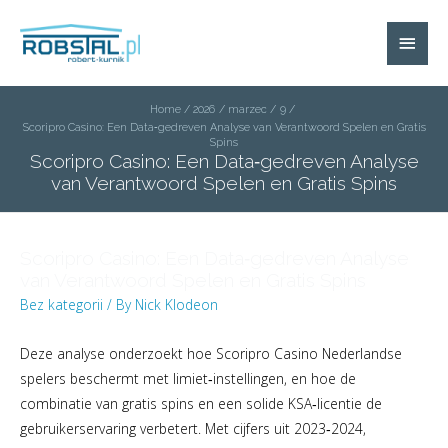
Home
2026
marzec
9
Scoripro Casino: Een Data‑gedreven Analyse van Verantwoord Spelen en Gratis
Spins
Scoripro Casino: Een Data‑gedreven Analyse
van Verantwoord Spelen en Gratis Spins
Scoripro Casino: Een Data‑gedreven Analyse
van Verantwoord Spelen en Gratis Spins
Bez kategorii
/ By
Nick Klodeon
Deze analyse onderzoekt hoe Scoripro Casino Nederlandse
spelers beschermt met limiet‑instellingen, en hoe de
combinatie van gratis spins en een solide KSA‑licentie de
gebruikerservaring verbetert. Met cijfers uit 2023‑2024,