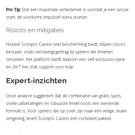
Pro Tip:
Stel een maximale verlieslimiet in voordat je een sessie
start; dit voorkomt impulsief extra storten.
Risico’s en mitigaties
Hoewel Scoripro Casino veel bescherming biedt, blijven risico’s
bestaan, zoals verslavingsgedrag bij spelers die limieten
omzeilen. Het platform biedt daarom een self‑exclusion‑optie
en 24/7 live chat support voor hulp.
Expert‑inzichten
Onze analyse suggereert dat de combinatie van gratis spins,
snelle uitbetalingen en robuuste limiet‑tools een winnende
formule is. Voor spelers die op zoek zijn naar een veilige, leuke
omgeving, levert Scoripro Casino een compleet pakket.