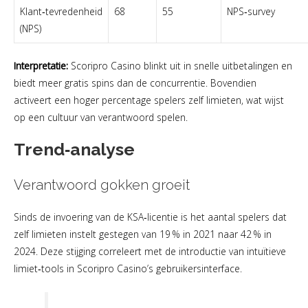
Klant‑tevredenheid
68
55
NPS‑survey
(NPS)
Interpretatie:
Scoripro Casino blinkt uit in snelle uitbetalingen en
biedt meer gratis spins dan de concurrentie. Bovendien
activeert een hoger percentage spelers zelf limieten, wat wijst
op een cultuur van verantwoord spelen.
Trend‑analyse
Verantwoord gokken groeit
Sinds de invoering van de KSA‑licentie is het aantal spelers dat
zelf limieten instelt gestegen van 19 % in 2021 naar 42 % in
2024. Deze stijging correleert met de introductie van intuïtieve
limiet‑tools in Scoripro Casino’s gebruikersinterface.