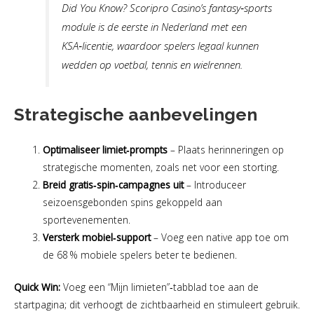
Did You Know? Scoripro Casino’s fantasy‑sports
module is de eerste in Nederland met een
KSA‑licentie, waardoor spelers legaal kunnen
wedden op voetbal, tennis en wielrennen.
Strategische aanbevelingen
Optimaliseer limiet‑prompts
– Plaats herinneringen op
strategische momenten, zoals net voor een storting.
Breid gratis‑spin‑campagnes uit
– Introduceer
seizoensgebonden spins gekoppeld aan
sportevenementen.
Versterk mobiel‑support
– Voeg een native app toe om
de 68 % mobiele spelers beter te bedienen.
Quick Win:
Voeg een “Mijn limieten”‑tabblad toe aan de
startpagina; dit verhoogt de zichtbaarheid en stimuleert gebruik.