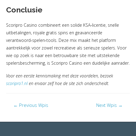
Conclusie
Scoripro Casino combineert een solide KSA‑licentie, snelle
uitbetalingen, royale gratis spins en geavanceerde
verantwoord‑spelen‑tools. Deze mix maakt het platform
aantrekkelijk voor zowel recreatieve als serieuze spelers. Voor
wie op zoek is naar een betrouwbare site met uitstekende
spelersbescherming, is Scoripro Casino een duidelijke aanrader.
Voor een eerste kennismaking met deze voordelen, bezoek
scoripro1.nl
en ervaar zelf hoe de site zich onderscheidt.
←
Previous Wpis
Next Wpis
→