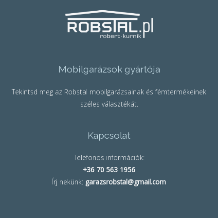
Mobilgarázsok gyártója
Tekintsd meg az Robstal mobilgarázsainak és fémtermékeinek
széles választékát.
Kapcsolat
Telefonos információk:
+36 70 563 1956
Írj nekünk:
garazsrobstal@gmail.com