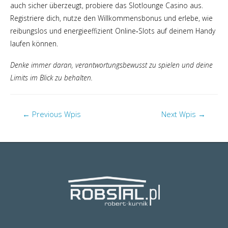
auch sicher überzeugt, probiere das Slotlounge Casino aus.
Registriere dich, nutze den Willkommensbonus und erlebe, wie
reibungslos und energieeffizient Online‑Slots auf deinem Handy
laufen können.
Denke immer daran, verantwortungsbewusst zu spielen und deine
Limits im Blick zu behalten.
←
Previous Wpis
Next Wpis
→