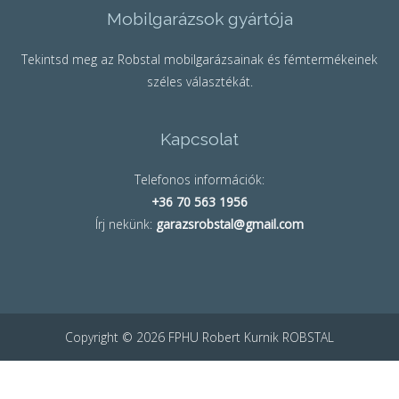
Mobilgarázsok gyártója
Tekintsd meg az Robstal mobilgarázsainak és fémtermékeinek
széles választékát.
Kapcsolat
Telefonos információk:
+36 70 563 1956
Írj nekünk:
garazsrobstal@gmail.com
Copyright © 2026 FPHU Robert Kurnik ROBSTAL