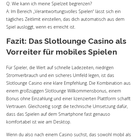
Q: Wie kann ich meine Spielzeit begrenzen?
A: Im Bereich „Verantwortungsvolles Spielen“ lässt sich ein
tägliches Zeitlimit einstellen, das dich automatisch aus dem
Spiel ausloggt, wenn es erreicht ist.
Fazit: Das Slotlounge Casino als
Vorreiter für mobiles Spielen
Für Spieler, die Wert auf schnelle Ladezeiten, niedrigen
Stromverbrauch und ein sicheres Umfeld legen, ist das
Slotlounge Casino eine klare Empfehlung. Die Kombination aus
einem großzügigen Slotlounge Willkommensbonus, einem
Bonus ohne Einzahlung und einer lizenzierten Plattform schafft
Vertrauen. Gleichzeitig sorgt die technische Umsetzung dafür,
dass das Spielen auf dem Smartphone fast genauso
komfortabel ist wie am Desktop.
Wenn du also nach einem Casino suchst, das sowohl mobil als