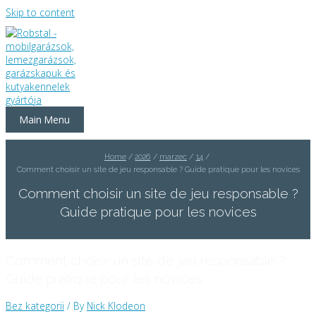
Skip to content
Main Menu
Home
2026
marzec
14
Comment choisir un site de jeu responsable ? Guide pratique pour les novices
Comment choisir un site de jeu responsable ?
Guide pratique pour les novices
Comment choisir un site de jeu responsable ?
Guide pratique pour les novices
Bez kategorii
/ By
Nick Klodeon