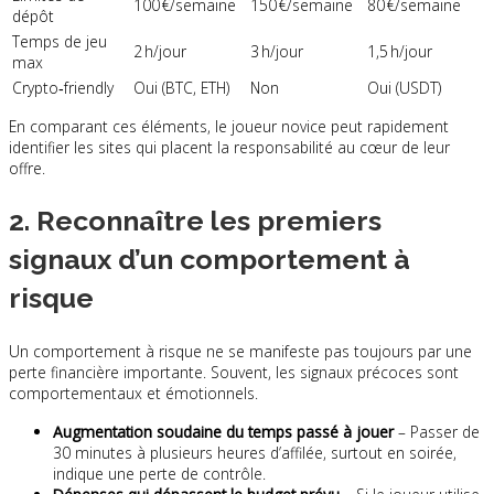
100 €/semaine
150 €/semaine
80 €/semaine
dépôt
Temps de jeu
2 h/jour
3 h/jour
1,5 h/jour
max
Crypto‑friendly
Oui (BTC, ETH)
Non
Oui (USDT)
En comparant ces éléments, le joueur novice peut rapidement
identifier les sites qui placent la responsabilité au cœur de leur
offre.
2. Reconnaître les premiers
signaux d’un comportement à
risque
Un comportement à risque ne se manifeste pas toujours par une
perte financière importante. Souvent, les signaux précoces sont
comportementaux et émotionnels.
Augmentation soudaine du temps passé à jouer
– Passer de
30 minutes à plusieurs heures d’affilée, surtout en soirée,
indique une perte de contrôle.