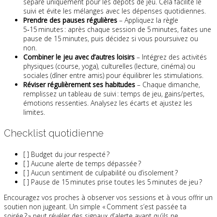
séparé uniquement pour les dépôts de jeu. Cela facilite le
suivi et évite les mélanges avec les dépenses quotidiennes.
Prendre des pauses régulières
– Appliquez la règle
5‑15 minutes : après chaque session de 5 minutes, faites une
pause de 15 minutes, puis décidez si vous poursuivez ou
non.
Combiner le jeu avec d’autres loisirs
– Intégrez des activités
physiques (course, yoga), culturelles (lecture, cinéma) ou
sociales (dîner entre amis) pour équilibrer les stimulations.
Réviser régulièrement ses habitudes
– Chaque dimanche,
remplissez un tableau de suivi : temps de jeu, gains/pertes,
émotions ressenties. Analysez les écarts et ajustez les
limites.
Checklist quotidienne
[ ] Budget du jour respecté ?
[ ] Aucune alerte de temps dépassée ?
[ ] Aucun sentiment de culpabilité ou d’isolement ?
[ ] Pause de 15 minutes prise toutes les 5 minutes de jeu ?
Encouragez vos proches à observer vos sessions et à vous offrir un
soutien non jugeant. Un simple « Comment s’est passée ta
soirée ? » peut révéler des signaux d’alerte avant qu’ils ne