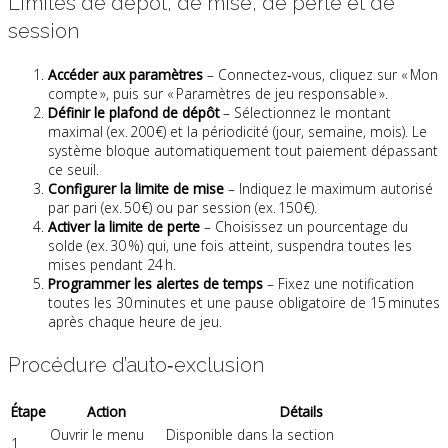
Limites de dépôt, de mise, de perte et de
session
Accéder aux paramètres
– Connectez‑vous, cliquez sur « Mon
compte », puis sur « Paramètres de jeu responsable ».
Définir le plafond de dépôt
– Sélectionnez le montant
maximal (ex. 200 €) et la périodicité (jour, semaine, mois). Le
système bloque automatiquement tout paiement dépassant
ce seuil.
Configurer la limite de mise
– Indiquez le maximum autorisé
par pari (ex. 50 €) ou par session (ex. 150 €).
Activer la limite de perte
– Choisissez un pourcentage du
solde (ex. 30 %) qui, une fois atteint, suspendra toutes les
mises pendant 24 h.
Programmer les alertes de temps
– Fixez une notification
toutes les 30 minutes et une pause obligatoire de 15 minutes
après chaque heure de jeu.
Procédure d’auto‑exclusion
Étape
Action
Détails
Ouvrir le menu
Disponible dans la section
1