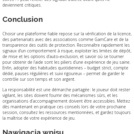
deviennent critiques.
Conclusion
Choisir une plateforme fiable repose sur la vérification de la licence,
des partenariats avec des associations comme GamCare et de la
transparence des outils de protection. Reconnaître rapidement les
signaux d’un comportement à risque, exploiter les limites de dépôt,
de mise et les options d’auto‑exclusion, et savoir où se tourner
pour obtenir de l’aide sont les piliers d’une expérience de jeu saine.
Enfin, adopter des habitudes quotidiennes – budget strict, compte
dédié, pauses régulières et suivi rigoureux – permet de garder le
contrôle sur son temps et son argent.
La responsabilité est une démarche partagée : le joueur doit rester
vigilant, les sites doivent fournir des mécanismes sûrs, et les
organisations d’accompagnement doivent être accessibles. Mettez
dès maintenant en pratique ces conseils lors de votre prochaine
session, consultez les ressources mentionnées, et gardez toujours
la maîtrise de votre expérience de jeu.
Nawigacja wpisu