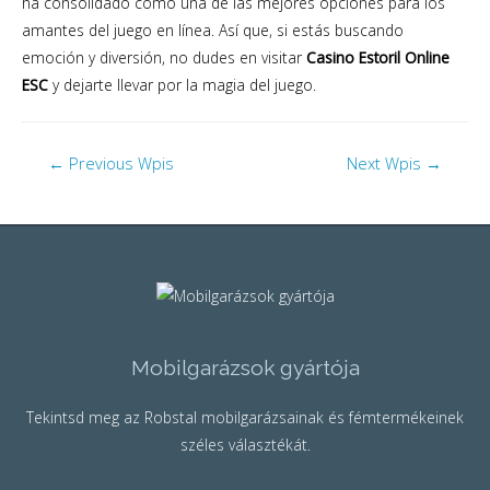
ha consolidado como una de las mejores opciones para los
amantes del juego en línea. Así que, si estás buscando
emoción y diversión, no dudes en visitar
Casino Estoril Online
ESC
y dejarte llevar por la magia del juego.
Nawigacja
←
Previous Wpis
Next Wpis
→
wpisu
Mobilgarázsok gyártója
Tekintsd meg az Robstal mobilgarázsainak és fémtermékeinek
széles választékát.