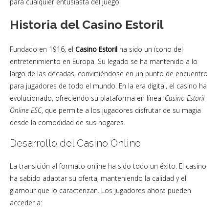
para cualquier entusiasta del juego.
Historia del Casino Estoril
Fundado en 1916, el
Casino Estoril
ha sido un ícono del
entretenimiento en Europa. Su legado se ha mantenido a lo
largo de las décadas, convirtiéndose en un punto de encuentro
para jugadores de todo el mundo. En la era digital, el casino ha
evolucionado, ofreciendo su plataforma en línea:
Casino Estoril
Online ESC
, que permite a los jugadores disfrutar de su magia
desde la comodidad de sus hogares.
Desarrollo del Casino Online
La transición al formato online ha sido todo un éxito. El casino
ha sabido adaptar su oferta, manteniendo la calidad y el
glamour que lo caracterizan. Los jugadores ahora pueden
acceder a: