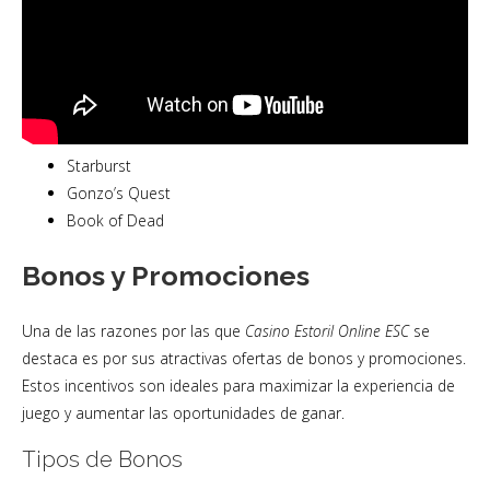
Starburst
Gonzo’s Quest
Book of Dead
Bonos y Promociones
Una de las razones por las que
Casino Estoril Online ESC
se
destaca es por sus atractivas ofertas de bonos y promociones.
Estos incentivos son ideales para maximizar la experiencia de
juego y aumentar las oportunidades de ganar.
Tipos de Bonos