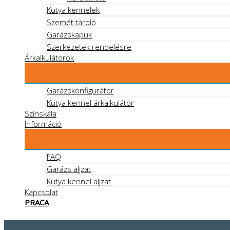
Kutya kennelek
Szemét tároló
Garázskapuk
Szerkezetek rendelésre
Árkalkulátorok
Garázskonfigurátor
Kutya kennel árkalkulátor
Színskála
Információ
FAQ
Garázs aljzat
Kutya kennel aljzat
Kapcsolat
PRACA