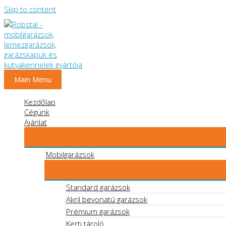
Skip to content
Main Menu
Kezdőlap
Cégünk
Ajánlat
Mobilgarázsok
Standard garázsok
Akril bevonatú garázsok
Prémium garázsok
Kerti tároló