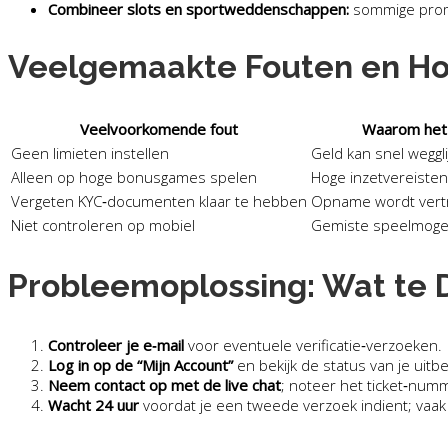
Combineer slots en sportweddenschappen:
sommige promo
Veelgemaakte Fouten en Hoe
Veelvoorkomende fout
Waarom het 
Geen limieten instellen
Geld kan snel weggl
Alleen op hoge bonusgames spelen
Hoge inzetvereisten
Vergeten KYC‑documenten klaar te hebben
Opname wordt vert
Niet controleren op mobiel
Gemiste speelmoge
Probleemoplossing: Wat te D
Controleer je e‑mail
voor eventuele verificatie‑verzoeken.
Log in op de “Mijn Account”
en bekijk de status van je uitbe
Neem contact op met de live chat
; noteer het ticket‑numm
Wacht 24 uur
voordat je een tweede verzoek indient; vaak