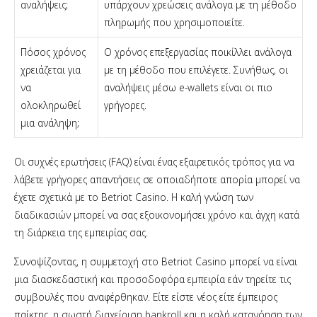
αναλήψεις;
υπάρχουν χρεώσεις ανάλογα με τη μέθοδο
πληρωμής που χρησιμοποιείτε.
Πόσος χρόνος
Ο χρόνος επεξεργασίας ποικίλλει ανάλογα
χρειάζεται για
με τη μέθοδο που επιλέγετε. Συνήθως, οι
να
αναλήψεις μέσω e-wallets είναι οι πιο
ολοκληρωθεί
γρήγορες.
μια ανάληψη;
Οι συχνές ερωτήσεις (FAQ) είναι ένας εξαιρετικός τρόπος για να
λάβετε γρήγορες απαντήσεις σε οποιαδήποτε απορία μπορεί να
έχετε σχετικά με το Betriot Casino. Η καλή γνώση των
διαδικασιών μπορεί να σας εξοικονομήσει χρόνο και άγχη κατά
τη διάρκεια της εμπειρίας σας.
Συνοψίζοντας, η συμμετοχή στο Betriot Casino μπορεί να είναι
μια διασκεδαστική και προσοδοφόρα εμπειρία εάν τηρείτε τις
συμβουλές που αναφέρθηκαν. Είτε είστε νέος είτε έμπειρος
παίκτης, η σωστή διαχείριση bankroll και η καλή κατανόηση των