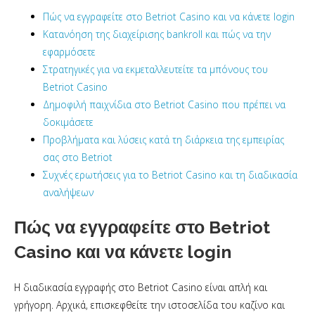
Πώς να εγγραφείτε στο Betriot Casino και να κάνετε login
Κατανόηση της διαχείρισης bankroll και πώς να την
εφαρμόσετε
Στρατηγικές για να εκμεταλλευτείτε τα μπόνους του
Betriot Casino
Δημοφιλή παιχνίδια στο Betriot Casino που πρέπει να
δοκιμάσετε
Προβλήματα και λύσεις κατά τη διάρκεια της εμπειρίας
σας στο Betriot
Συχνές ερωτήσεις για το Betriot Casino και τη διαδικασία
αναλήψεων
Πώς να εγγραφείτε στο Betriot
Casino και να κάνετε login
Η διαδικασία εγγραφής στο Betriot Casino είναι απλή και
γρήγορη. Αρχικά, επισκεφθείτε την ιστοσελίδα του καζίνο και