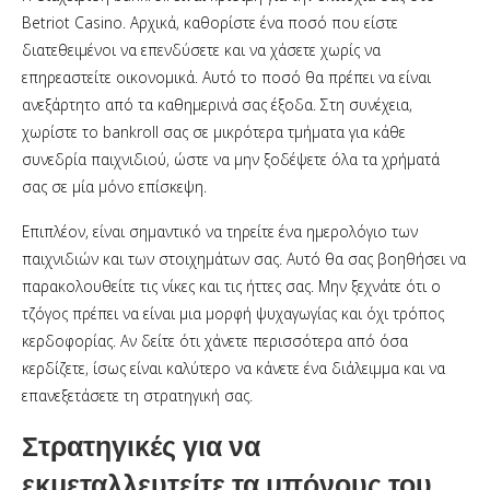
Betriot Casino. Αρχικά, καθορίστε ένα ποσό που είστε
διατεθειμένοι να επενδύσετε και να χάσετε χωρίς να
επηρεαστείτε οικονομικά. Αυτό το ποσό θα πρέπει να είναι
ανεξάρτητο από τα καθημερινά σας έξοδα. Στη συνέχεια,
χωρίστε το bankroll σας σε μικρότερα τμήματα για κάθε
συνεδρία παιχνιδιού, ώστε να μην ξοδέψετε όλα τα χρήματά
σας σε μία μόνο επίσκεψη.
Επιπλέον, είναι σημαντικό να τηρείτε ένα ημερολόγιο των
παιχνιδιών και των στοιχημάτων σας. Αυτό θα σας βοηθήσει να
παρακολουθείτε τις νίκες και τις ήττες σας. Μην ξεχνάτε ότι ο
τζόγος πρέπει να είναι μια μορφή ψυχαγωγίας και όχι τρόπος
κερδοφορίας. Αν δείτε ότι χάνετε περισσότερα από όσα
κερδίζετε, ίσως είναι καλύτερο να κάνετε ένα διάλειμμα και να
επανεξετάσετε τη στρατηγική σας.
Στρατηγικές για να
εκμεταλλευτείτε τα μπόνους του