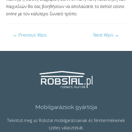
παιχνιδιών θα σας βοηθήσουν να απολαύσετε το
betriot casino
online
με τον καλύτερο δυνατό τρόπο.
←
Previous Wpis
Next Wpis
→
Mobilgarázsok gyártója
Tekintsd meg az Robstal mobilgarázsainak és fémtermékeinek
széles választékát.