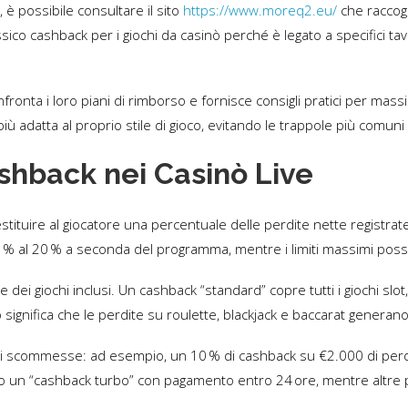
 è possibile consultare il sito
https://www.moreq2.eu/
che raccogl
lassico cashback per i giochi da casinò perché è legato a specifici ta
ronta i loro piani di rimborso e fornisce consigli pratici per massi
rta più adatta al proprio stile di gioco, evitando le trappole più comun
shback nei Casinò Live
tituire al giocatore una percentuale delle perdite nette registrat
5 % al 20 % a seconda del programma, mentre i limiti massimi posso
ne dei giochi inclusi. Un cashback “standard” copre tutti i giochi slot
significa che le perdite su roulette, blackjack e baccarat generano
 di scommesse: ad esempio, un 10 % di cashback su €2.000 di perd
o un “cashback turbo” con pagamento entro 24 ore, mentre altre pre