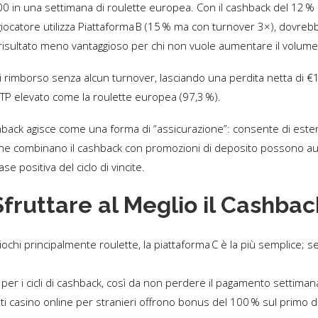
in una settimana di roulette europea. Con il cashback del 12 % d
giocatore utilizza Piattaforma B (15 % ma con turnover 3×), dovre
 risultato meno vantaggioso per chi non vuole aumentare il volume 
di rimborso senza alcun turnover, lasciando una perdita netta di
 RTP elevato come la roulette europea (97,3 %).
cashback agisce come una forma di “assicurazione”: consente di este
ri che combinano il cashback con promozioni di deposito possono aum
e positiva del ciclo di vincite.
 Sfruttare al Meglio il Cashba
giochi principalmente roulette, la piattaforma C è la più semplice; se 
r i cicli di cashback, così da non perdere il pagamento settiman
casino online per stranieri offrono bonus del 100 % sul primo depo