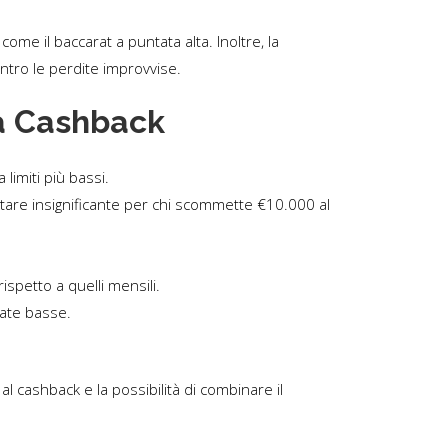
 come il baccarat a puntata alta. Inoltre, la
ntro le perdite improvvise.
ma Cashback
limiti più bassi.
ltare insignificante per chi scommette €10.000 al
ispetto a quelli mensili.
tate basse.
al cashback e la possibilità di combinare il