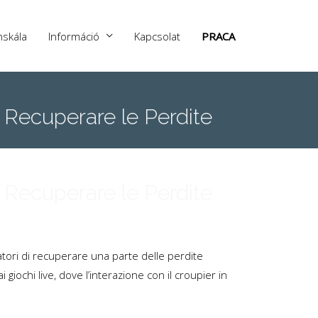
nskála
Információ
Kapcsolat
PRACA
 Recuperare le Perdite
 Recuperare le Perdite
atori di recuperare una parte delle perdite
ochi live, dove l’interazione con il croupier in