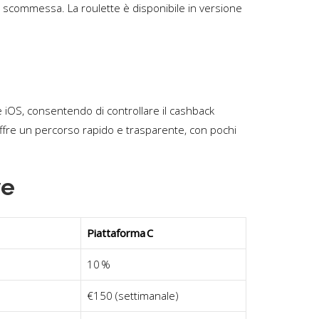
di scommessa. La roulette è disponibile in versione
 e iOS, consentendo di controllare il cashback
offre un percorso rapido e trasparente, con pochi
ve
Piattaforma C
10 %
€150 (settimanale)