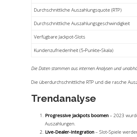
Durchschnittliche Auszahlungsquote (RTP)
Durchschnittliche Auszahlungsgeschwindigkeit
Verfügbare Jackpot‑Slots
Kundenzufriedenheit (5‑Punkte‑Skala)
Die Daten stammen aus internen Analysen und unabhän
Die überdurchschnittliche RTP und die rasche Aus
Trendanalyse
Progressive Jackpots boomen
– 2023 wurde
Auszahlungen.
Live‑Dealer‑Integration
– Slot‑Spiele werde