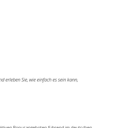
d erleben Sie, wie einfach es sein kann,
ttraktiven Bonusangeboten führend im deutschen