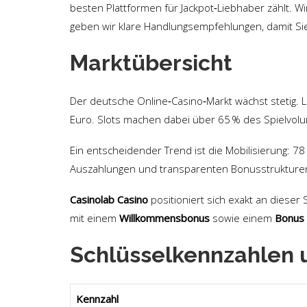
besten Plattformen für Jackpot‑Liebhaber zählt. 
geben wir klare Handlungsempfehlungen, damit Sie 
Marktübersicht
Der deutsche Online‑Casino‑Markt wächst stetig. 
Euro. Slots machen dabei über 65 % des Spielvol
Ein entscheidender Trend ist die Mobilisierung: 78
Auszahlungen und transparenten Bonusstrukture
Casinolab Casino
positioniert sich exakt an dieser 
mit einem
Willkommensbonus
sowie einem
Bonus 
Schlüsselkennzahlen
Kennzahl