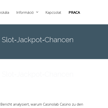
nskála
Információ
Kapcsolat
PRACA
re Slot‑Jackpot‑Chancen
re Slot‑Jackpot‑Chancen
 Bericht analysiert, warum Casinolab Casino zu den