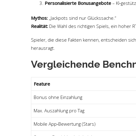
Personalisierte Bonusangebote
– KI‑gestüt
Mythos:
„Jackpots sind nur Glückssache.“
Realität:
Die Wahl des richtigen Spiels, ein hoher 
Spieler, die diese Fakten kennen, entscheiden sic
herausragt.
Vergleichende Bench
Feature
Bonus ohne Einzahlung
Max. Auszahlung pro Tag
Mobile App‑Bewertung (Stars)