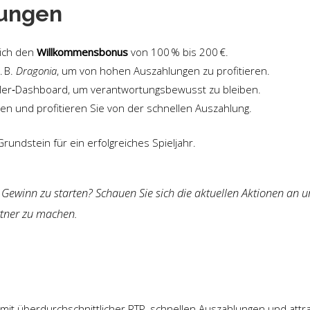
lungen
sich den
Willkommensbonus
von 100 % bis 200 €.
z. B.
Dragonia
, um von hohen Auszahlungen zu profitieren.
ler‑Dashboard, um verantwortungsbewusst zu bleiben.
elen und profitieren Sie von der schnellen Auszahlung.
undstein für ein erfolgreiches Spieljahr.
Gewinn zu starten? Schauen Sie sich die aktuellen Aktionen an un
rtner zu machen.
o mit überdurchschnittlicher RTP, schnellen Auszahlungen und a