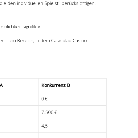
 den individuellen Spielstil berücksichtigen.
lichkeit signifikant.
en – ein Bereich, in dem Casinolab Casino
 A
Konkurrenz B
0 €
7.500 €
4,5