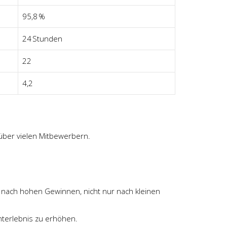
95,8 %
24 Stunden
22
4,2
nüber vielen Mitbewerbern.
 nach hohen Gewinnen, nicht nur nach kleinen
mterlebnis zu erhöhen.