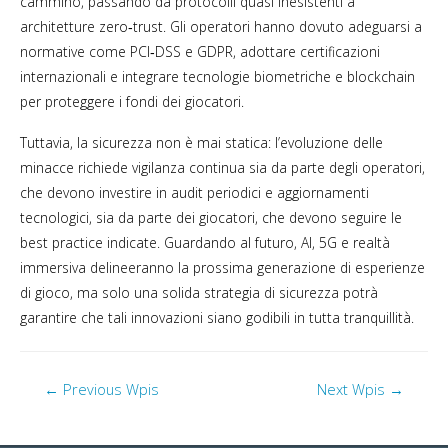
cammino, passando da protocolli quasi inesistenti a
architetture zero‑trust. Gli operatori hanno dovuto adeguarsi a
normative come PCI‑DSS e GDPR, adottare certificazioni
internazionali e integrare tecnologie biometriche e blockchain
per proteggere i fondi dei giocatori.
Tuttavia, la sicurezza non è mai statica: l’evoluzione delle
minacce richiede vigilanza continua sia da parte degli operatori,
che devono investire in audit periodici e aggiornamenti
tecnologici, sia da parte dei giocatori, che devono seguire le
best practice indicate. Guardando al futuro, AI, 5G e realtà
immersiva delineeranno la prossima generazione di esperienze
di gioco, ma solo una solida strategia di sicurezza potrà
garantire che tali innovazioni siano godibili in tutta tranquillità.
←
Previous Wpis
Next Wpis
→