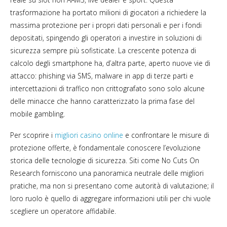
trasformazione ha portato milioni di giocatori a richiedere la
massima protezione per i propri dati personali e per i fondi
depositati, spingendo gli operatori a investire in soluzioni di
sicurezza sempre più sofisticate. La crescente potenza di
calcolo degli smartphone ha, d’altra parte, aperto nuove vie di
attacco: phishing via SMS, malware in app di terze parti e
intercettazioni di traffico non crittografato sono solo alcune
delle minacce che hanno caratterizzato la prima fase del
mobile gambling.
Per scoprire i
migliori casino online
e confrontare le misure di
protezione offerte, è fondamentale conoscere l’evoluzione
storica delle tecnologie di sicurezza. Siti come No Cuts On
Research forniscono una panoramica neutrale delle migliori
pratiche, ma non si presentano come autorità di valutazione; il
loro ruolo è quello di aggregare informazioni utili per chi vuole
scegliere un operatore affidabile.