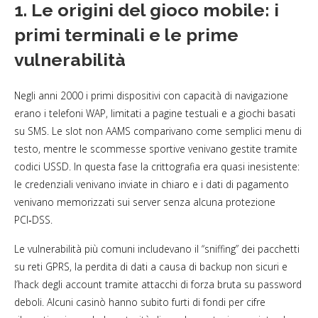
1. Le origini del gioco mobile: i
primi terminali e le prime
vulnerabilità
Negli anni 2000 i primi dispositivi con capacità di navigazione
erano i telefoni WAP, limitati a pagine testuali e a giochi basati
su SMS. Le slot non AAMS comparivano come semplici menu di
testo, mentre le scommesse sportive venivano gestite tramite
codici USSD. In questa fase la crittografia era quasi inesistente:
le credenziali venivano inviate in chiaro e i dati di pagamento
venivano memorizzati sui server senza alcuna protezione
PCI‑DSS.
Le vulnerabilità più comuni includevano il “sniffing” dei pacchetti
su reti GPRS, la perdita di dati a causa di backup non sicuri e
l’hack degli account tramite attacchi di forza bruta su password
deboli. Alcuni casinò hanno subito furti di fondi per cifre