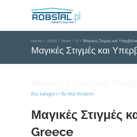
Home
2026
lipiec
6
Μαγικές Στιγμές και Υπερβολι
Μαγικές Στιγμές και Υπερ
Μαγικές Στιγμές και Υπερ
Bez kategorii
/ By
Nick Klodeon
Μαγικές Στιγμές κ
Greece