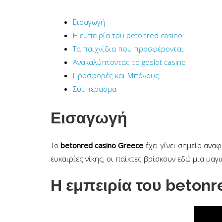
Εισαγωγή
Η εμπειρία του betonred casino
Τα παιχνίδια που προσφέρονται
Ανακαλύπτοντας το goslot casino
Προσφορές και Μπόνους
Συμπέρασμα
Εισαγωγή
Το
betonred casino Greece
έχει γίνει σημείο ανα
ευκαιρίες νίκης, οι παίκτες βρίσκουν εδώ μια μα
Η εμπειρία του betonr