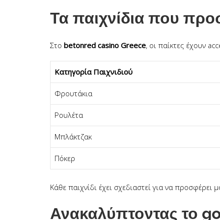
Τα παιχνίδια που προ
Στο
betonred casino Greece
, οι παίκτες έχουν ac
Κατηγορία Παιχνιδιού
Φρουτάκια
Ρουλέτα
Μπλάκτζακ
Πόκερ
Κάθε παιχνίδι έχει σχεδιαστεί για να προσφέρει μ
Ανακαλύπτοντας το go