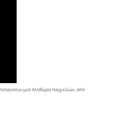
 απολαύσουν μια πληθώρα παιχνιδιών, από