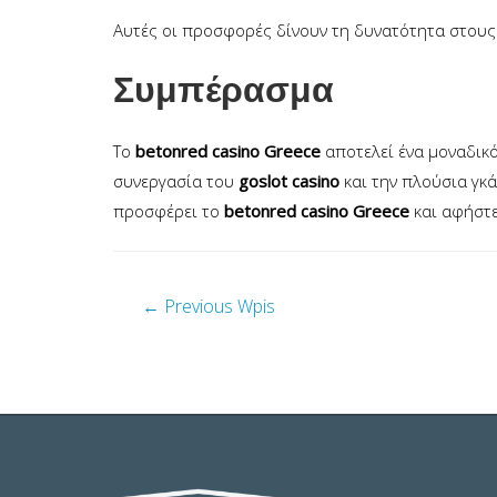
Αυτές οι προσφορές δίνουν τη δυνατότητα στους 
Συμπέρασμα
Το
betonred casino Greece
αποτελεί ένα μοναδικό
συνεργασία του
goslot casino
και την πλούσια γκά
προσφέρει το
betonred casino Greece
και αφήστε
←
Previous Wpis