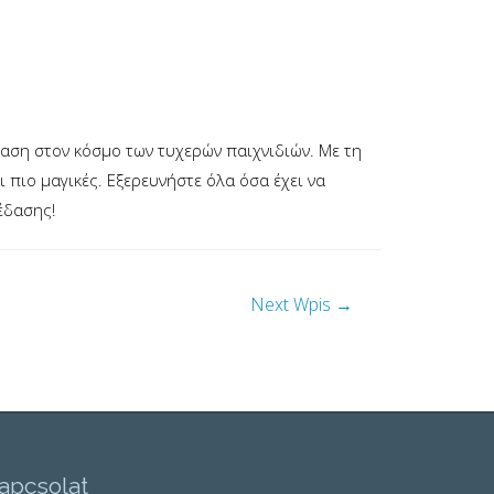
αση στον κόσμο των τυχερών παιχνιδιών. Με τη
 πιο μαγικές. Εξερευνήστε όλα όσα έχει να
έδασης!
Next Wpis
→
apcsolat