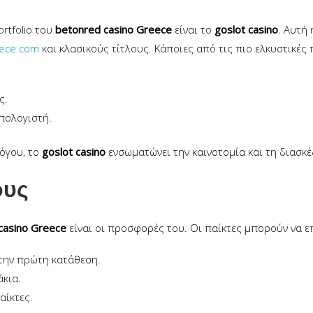
rtfolio του
betonred casino Greece
είναι το
goslot casino
. Αυτή
eece.com
και κλασικούς τίτλους. Κάποιες από τις πιο ελκυστικές
ς.
πολογιστή.
όγου, το
goslot casino
ενσωματώνει την καινοτομία και τη διασκέ
ους
casino Greece
είναι οι προσφορές του. Οι παίκτες μπορούν να 
την πρώτη κατάθεση.
κια.
αίκτες.