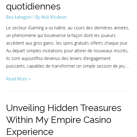
quotidiennes
Bez kategorii
/ By
Nick Klodeon
Le secteur iGaming a vu naître, au cours des dernières années,
un phénomène qui bouleverse la façon dont les joueurs
accèdent aux gros gains : les spins gratuits offerts chaque jour.
Au départ simples incitations pour attirer de nouveaux inscrits,
ils sont aujourd’hui devenus des leviers d’engagement
puissants, capables de transformer un simple session de jeu …
Read More »
Unveiling Hidden Treasures
Within My Empire Casino
Experience